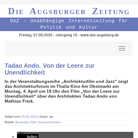
Die Augsburger Zeitung
DAZ - Unabhängige Internetzeitung für
Politik und Kultur
Freitag, 07.08.2026 - Jahrgang 18 - www.daz-augsburg.de
Toggle
navigati
Tadao Ando. Von der Leere zur
Unendlichkeit
In der Veranstaltungsreihe „Architekturfilm und Jazz“ zeigt
das Architekturforum im Thalia Kino Am Obstmarkt am
Montag, 4. April um 19 Uhr den Film „Von der Leere zur
Unendlichkeit“ über den Architekten Tadao Ando von
Mathias Frick.
Artikel vom
03.04.2016
| Autor: bs
Rubrik:
Baukultur
,
Film
,
Kurznachrichten
teilen