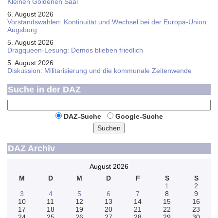
Kleinen Goldenen Saal
6. August 2026
Vorstandswahlen: Kontinuität und Wechsel bei der Europa-Union
Augsburg
5. August 2026
Dragqueen-Lesung: Demos blieben friedlich
5. August 2026
Diskussion: Mi­li­ta­ri­sie­rung und die kommunale Zeitenwende
Suche in der DAZ
DAZ-Suche
Google-Suche
Suchen
DAZ Archiv
August 2026
M
D
M
D
F
S
S
1
2
3
4
5
6
7
8
9
10
11
12
13
14
15
16
17
18
19
20
21
22
23
24
25
26
27
28
29
30