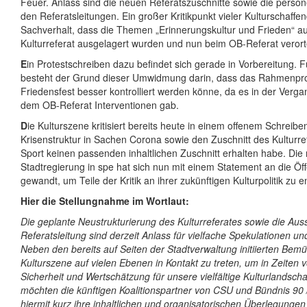
Feuer. Anlass sind die neuen Referatszuschnitte sowie die person
den Referatsleitungen. Ein großer Kritikpunkt vieler Kulturschaffen
Sachverhalt, dass die Themen „Erinnerungskultur und Frieden“ 
Kulturreferat ausgelagert wurden und nun beim OB-Referat verorte
E
in Protestschreiben dazu befindet sich gerade in Vorbereitung. Fü
besteht der Grund dieser Umwidmung darin, dass das Rahmen
Friedensfest besser kontrolliert werden könne, da es in der Verg
dem OB-Referat Interventionen gab.
D
ie Kulturszene kritisiert bereits heute in einem offenem Schreibe
Krisenstruktur in Sachen Corona sowie den Zuschnitt des Kulturref
Sport keinen passenden inhaltlichen Zuschnitt erhalten habe. Die
Stadtregierung in spe hat sich nun mit einem Statement an die Öffe
gewandt, um Teile der Kritik an ihrer zukünftigen Kulturpolitik zu e
Hier die Stellungnahme im Wortlaut:
Die geplante Neustrukturierung des Kulturreferates sowie die Aus
Referatsleitung sind derzeit Anlass für vielfache Spekulationen un
Neben den bereits auf Seiten der Stadtverwaltung initiierten Bem
Kulturszene auf vielen Ebenen in Kontakt zu treten, um in Zeiten
Sicherheit und Wertschätzung für unsere vielfältige Kulturlandscha
möchten die künftigen Koalitionspartner von CSU und Bündnis 90
hiermit kurz ihre inhaltlichen und organisatorischen Überlegunge