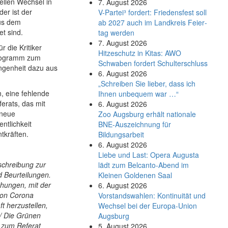
ellen Wechsel in
7. August 2026
der ist der
V-Partei­³ fordert: Friedens­fest soll
aus dem
ab 2027 auch im Land­kreis Feier­
t sind.
tag werden
7. August 2026
r die Kritiker
Hitzeschutz in Kitas: AWO
programm zum
Schwaben fordert Schulterschluss
angenheit dazu aus
6. August 2026
„Schreiben Sie lieber, dass ich
n, eine fehlende
Ihnen unbequem war …“
erats, das mit
6. August 2026
 neue
Zoo Augsburg erhält nationale
ntlichkeit
BNE-Auszeichnung für
ntkräften.
Bildungsarbeit
6. August 2026
Liebe und Last: Opera Augusta
schreibung zur
lädt zum Belcanto-Abend im
d Beurteilungen.
Kleinen Goldenen Saal
ühungen, mit der
6. August 2026
 von Corona
Vorstandswahlen: Kontinuität und
ft herzustellen,
Wechsel bei der Europa-Union
 / Die Grünen
Augsburg
n zum Referat
5. August 2026