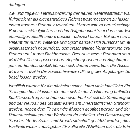
darlegen.
Ziel und zugleich Herausforderung der neuen Referatsstruktur wa
Kulturreferat als eigenständiges Referat weiterbestehen zu lassen
einem anderen Referat zuzuordnen. Hierbei war zu berücksichtige
Referatszuständigkeiten und das Aufgabenspektrum durch die Ver
ehemaligen Stadttheaters deutlich reduziert haben. Bei dem neu s
Referat für Kultur, Welterbe und Sport handelt sich zunächst um ei
organisatorisch begründete, gemeinschaftliche Verantwortung ein
Referenten für drei Fachbereiche. Dies ist in vielen Referaten so ü
wird öffentlich ausgeschrieben. Augsburgerinnen und Augsburger
ganzen Bundesrepublik können sich darauf bewerben. Die Aussch
wird am 4. Mai in der konstituierenden Sitzung des Augsburger St
beschlossen werden.
Inhaltlich wurden für die nächsten sechs Jahre viele inhaltliche Z
Strategien beschlossen, die dem sich in der Abstimmung befindli
Koalitionsvertrag zu entnehmen sind. Konkret soll die Sanierung
und der Neubau des Staatstheaters am innerstädtischen Standor
werden, neben dem Theater die Museen geöffnet werden und der Ei
Dauerausstellungen am Wochenende entfallen, das Gaswerksgelä
Standort für die Kultur- und Kreativwirtschaft gestärkt werden, die
Festivals weiter Impulsgeber für kulturelle Aktivitäten sein, die Er