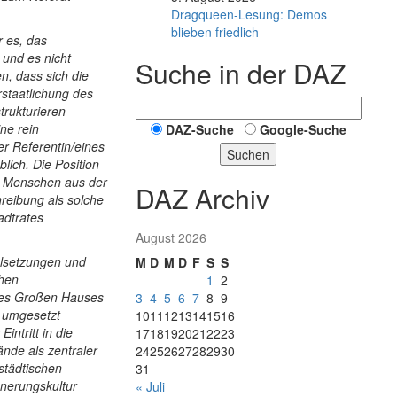
Dragqueen-Lesung: Demos
blieben friedlich
r es, das
 und es nicht
Suche in der DAZ
n, dass sich die
staatlichung des
trukturieren
ne rein
DAZ-Suche
Google-Suche
er Referentin/eines
Suchen
blich. Die Position
, Menschen aus der
DAZ Archiv
reibung als solche
adtrates
August 2026
ielsetzungen und
M
D
M
D
F
S
S
chen
1
2
 des Großen Hauses
3
4
5
6
7
8
9
t umgesetzt
10
11
12
13
14
15
16
ntritt in die
17
18
19
20
21
22
23
nde als zentraler
24
25
26
27
28
29
30
 städtischen
31
innerungskultur
« Juli