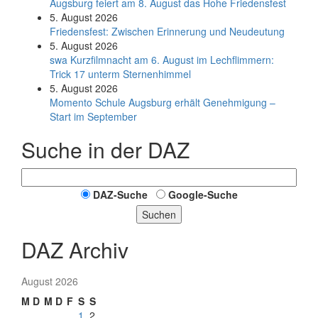
Augsburg feiert am 8. August das Hohe Friedensfest
5. August 2026
Friedensfest: Zwischen Erinnerung und Neudeutung
5. August 2026
swa Kurz­film­nacht am 6. August im Lech­flim­mern:
Trick 17 unterm Sternen­himmel
5. August 2026
Momento Schule Augsburg erhält Genehmigung –
Start im September
Suche in der DAZ
DAZ-Suche
Google-Suche
Suchen
DAZ Archiv
August 2026
M
D
M
D
F
S
S
1
2