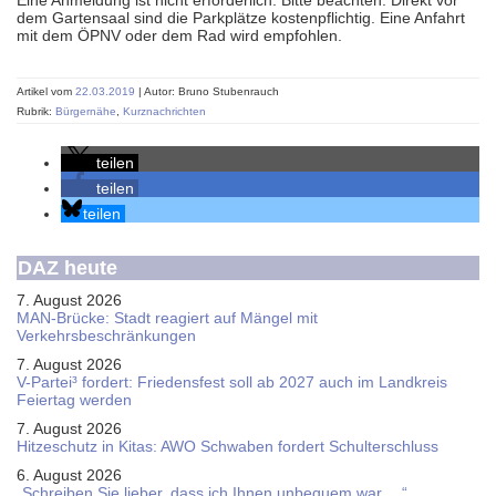
Eine Anmeldung ist nicht erforderlich. Bitte beachten: Direkt vor
dem Gartensaal sind die Parkplätze kostenpflichtig. Eine Anfahrt
mit dem ÖPNV oder dem Rad wird empfohlen.
Artikel vom
22.03.2019
| Autor: Bruno Stubenrauch
Rubrik:
Bürgernähe
,
Kurznachrichten
teilen
teilen
teilen
DAZ heute
7. August 2026
MAN-Brücke: Stadt reagiert auf Mängel mit
Verkehrsbeschränkungen
7. August 2026
V-Partei­³ fordert: Friedens­fest soll ab 2027 auch im Land­kreis
Feier­tag werden
7. August 2026
Hitzeschutz in Kitas: AWO Schwaben fordert Schulterschluss
6. August 2026
„Schreiben Sie lieber, dass ich Ihnen unbequem war …“