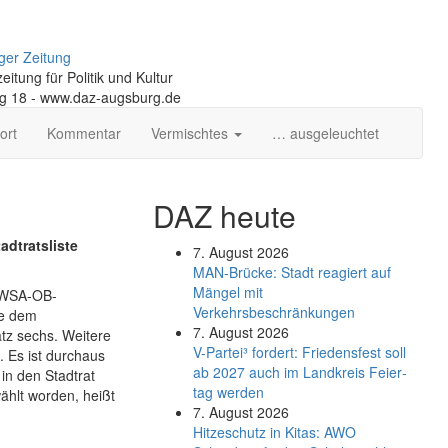
ger Zeitung
itung für Politik und Kultur
ng 18 - www.daz-augsburg.de
ort
Kommentar
Vermischtes
… ausgeleuchtet
DAZ heute
adtratsliste
7. August 2026
MAN-Brücke: Stadt reagiert auf
Mängel mit
e WSA-OB-
Verkehrsbeschränkungen
ie dem
7. August 2026
atz sechs. Weitere
V-Partei­³ fordert: Friedens­fest soll
. Es ist durchaus
ab 2027 auch im Land­kreis Feier­
in den Stadtrat
tag werden
ählt worden, heißt
7. August 2026
Hitzeschutz in Kitas: AWO