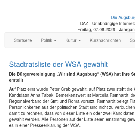
Die Augsbur
DAZ - Unabhängige Internetze
Freitag, 07.08.2026 - Jahrga
Startseite
Politik
Kultur
Kurznachrichten
Sp
Stadtratsliste der WSA gewählt
Die Bürgervereinigung „Wir sind Augsburg“ (WSA) hat ihre St
erstellt
A
uf Platz eins wurde Peter Grab gewählt, auf Platz zwei steht di
Kandidatin Anna Tabak. Bemerkenswert ist Marcella Reinhardt, d
Regionalverband der Sinti und Roma vorsitzt. Reinhardt belegt Pl
Persönlichkeiten aus der politischen Stadt sind nicht zu verbuchen
damit zu rechnen, dass von dieser Liste ein oder zwei Kandidaten 
gewählt werden. Alle Personen auf der Liste seien einstimmig gew
es in einer Presseerklärung der WSA.