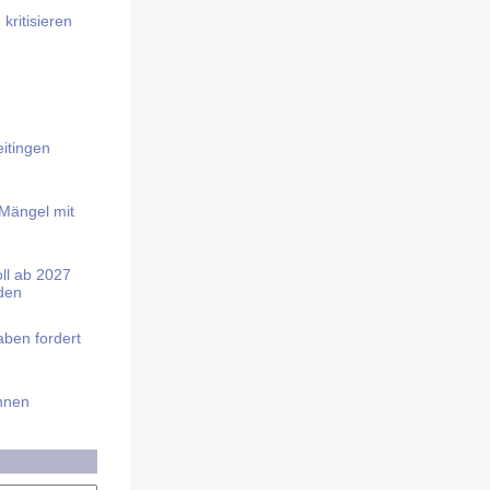
kritisieren
itingen
 Mängel mit
soll ab 2027
rden
aben fordert
Ihnen