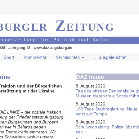
burger Zeitung
ernetzeitung für Politik und Kultur
026 - Jahrgang 18 - www.daz-augsburg.de
Sport
Kommentar
Vermischtes
… ausgeleuchtet
aine
DAZ heute
Fraktion und der Bürgerlichen
8. August 2026
erstützung mit der Ukraine
Tag des offenen Denkmals: Aug
Museen bieten freie Sonderfüh
8. August 2026
100 Tage Stadtregierung: Neue
E LINKE – die soziale fraktion
setzt auf Tempo
sburg der Friedensstadt Augsburg
ihren Bürgerinnen und Bürgern
8. August 2026
on wie in Belarus gegen
Schul­weg­trai­ning: Poli­zei übt 
nd Demokratie eintreten. Wir
zen
rks Schwaben, wohin unsere