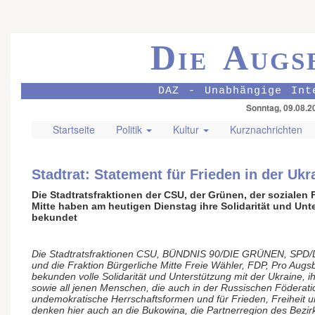
Die Augs
DAZ - Unabhängige Int
Sonntag, 09.08.2
Startseite
Politik
Kultur
Kurznachrichten
Stadtrat: Statement für Frieden in der Ukr
Die Stadtratsfraktionen der CSU, der Grünen, der sozialen 
Mitte haben am heutigen Dienstag ihre Solidarität und Unt
bekundet
D
ie Stadtratsfraktionen CSU, BÜNDNIS 90/DIE GRÜNEN, SPD/DI
und die Fraktion Bürgerliche Mitte Freie Wähler, FDP, Pro Aug
bekunden volle Solidarität und Unterstützung mit der Ukraine, 
sowie all jenen Menschen, die auch in der Russischen Föderati
undemokratische Herrschaftsformen und für Frieden, Freiheit u
denken hier auch an die Bukowina, die Partnerregion des Bezi