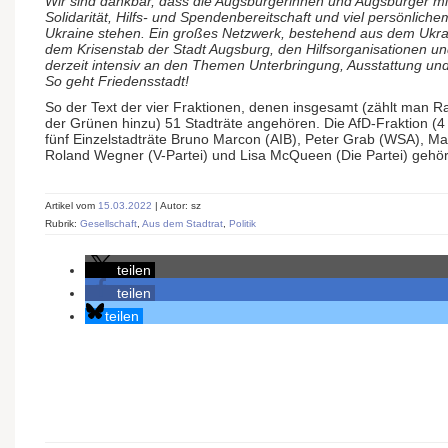
Wir sind dankbar, dass die Augsburgerinnen und Augsburger 
Solidarität, Hilfs- und Spendenbereitschaft und viel persönlic
Ukraine stehen. Ein großes Netzwerk, bestehend aus dem Ukrai
dem Krisenstab der Stadt Augsburg, den Hilfsorganisationen und 
derzeit intensiv an den Themen Unterbringung, Ausstattung und
So geht Friedensstadt!
So der Text der vier Fraktionen, denen insgesamt (zählt man Ra
der Grünen hinzu) 51 Stadträte angehören. Die AfD-Fraktion (4 S
fünf Einzelstadträte Bruno Marcon (AIB), Peter Grab (WSA), Mar
Roland Wegner (V-Partei) und Lisa McQueen (Die Partei) gehör
Artikel vom
15.03.2022
| Autor: sz
Rubrik:
Gesellschaft
,
Aus dem Stadtrat
,
Politik
teilen
teilen
teilen