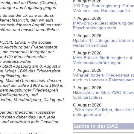
8. August 2026
terhält, und an Riwne (Rowno),
100 Tage Stadtregierung: Grüne 
eferungen aus Augsburg gingen.
Verkehrs- und Haushaltspolitik
ds auf die Ukraine ist durch
7. August 2026
lkerrechtsbruch, den wir aufs
MAN-Brücke: Beschilderung der
unentschuldbaren Angriff versucht
Einschränkungen steht
stören und bewirkt unendliches
7. August 2026
Update: 14-Jährige aus Unterme
PD/DIE LINKE – die soziale
weiterhin vermisst
Pro Augsburg der Friedensstadt
ie territoriale Integrität der
7. August 2026
und die Menschenrechte.
MAN-Brücke: Stadt reagiert auf
ie weitreichenden
Verkehrsbeschränkungen
ie Stadt Augsburg am 8. August in
7. August 2026
n Kriegs 1648 das Friedensfest
V-Partei­³ fordert: Friedens­fest 
griffskrieg des
auch im Land­kreis Feier­tag we
ng. Michail Gorbatschow, dessen
Wandel der Jahre 1989 und 1990 in
7. August 2026
 dem Augsburger Friedenspreis
Hitzeschutz in Kitas: AWO Schw
onfliktparteien, und
Schulterschluss
ieden, Verständigung, Dialog und
6. August 2026
„Schreiben Sie lieber, dass ich 
 lebenden Menschen russischer
unbequem war …“
nd rufen daher dazu auf, jede
und verurteilen jede Gewalttat
Suche in der DAZ