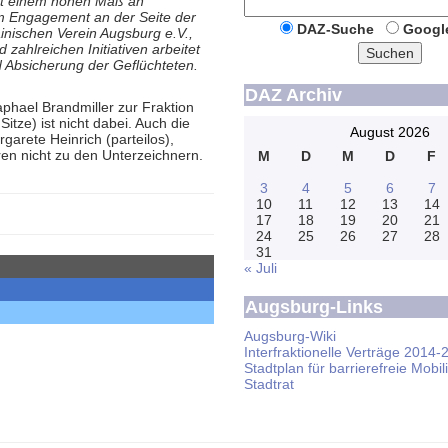
mit einem hohen Maß an
hem Engagement an der Seite der
DAZ-Suche
Googl
nischen Verein Augsburg e.V.,
zahlreichen Initiativen arbeitet
Suchen
 Absicherung der Geflüchteten.
DAZ Archiv
phael Brandmiller zur Fraktion
itze) ist nicht dabei. Auch die
August 2026
garete Heinrich (parteilos),
en nicht zu den Unterzeichnern.
M
D
M
D
F
3
4
5
6
7
10
11
12
13
14
17
18
19
20
21
24
25
26
27
28
31
« Juli
Augsburg-Links
Augsburg-Wiki
Interfraktionelle Verträge 2014-
Stadtplan für barrierefreie Mobili
Stadtrat