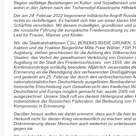
Region vielfältige Beziehungen im Kultur- und Sozialbereich un
wohin in den Jahren nach der Tschernobyl-Katastrophe Hilfsli
Der am 24. Februar 2022 begonnene militärische Angriff Russlan
nichts zu rechtfertigen. Es handelt sich hier um einen klaren Vö
Schärfste verurteilen. Mit diesem mutwilligen, grundlosen und 
die russische Führung die europäische Friedensordnung zu zer
Leid für Frauen, Männer und Kinder.
Wir, die Stadtratsfraktionen CSU, BÜNDNIS 90/DIE GRÜNEN, S
fraktion und die Fraktion Bürgerliche Mitte Freie Wähler, FDP, 
Augsburg, stehen geschlossen für die Achtung des Völkerrechts, d
Staaten, das Verbot der gewaltsamen Verletzung von Grenzen 
Augsburg ist die Stadt des Friedensschlusses´ von 1555, der d
Konfessionskriege vorläufig beendete. Alljährlich veranstaltet d
Erinnerung an die Beendigung des verheerenden Dreißigjährige
und gedenkt am 25. Februar der durch den verbrecherischen An
nationalsozialistischen Deutschlands ausgelösten Bombardieru
historische Entscheidung zum Gewaltverzicht den friedlichen 
Deutschland und Europa möglich gemacht hat, wurde 2005 mit
ausgezeichnet. Unsere Stadt ruft vor diesem Hintergrund allen K
insbesondere der Russischen Föderation, die Bedeutung von Fr
Kompromiss in Erinnerung.
Darüber hinaus wollen wir daran erinnern, dass auch die hier
Herkunft nicht für diesen Krieg verantwortlich zu machen sind u
Diskriminierung dieser Menschen auch weiterhin zu unterlassen 
gegen sie.