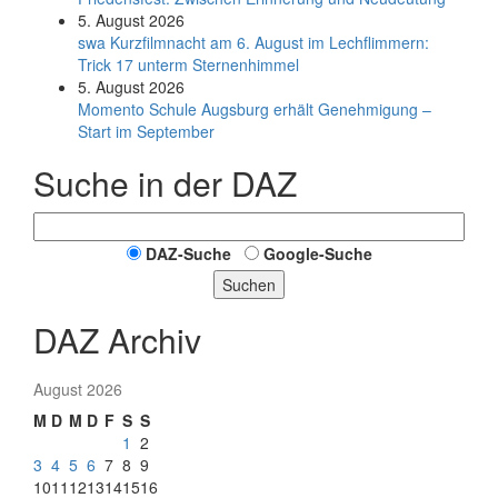
5. August 2026
swa Kurz­film­nacht am 6. August im Lech­flim­mern:
Trick 17 unterm Sternen­himmel
5. August 2026
Momento Schule Augsburg erhält Genehmigung –
Start im September
Suche in der DAZ
DAZ-Suche
Google-Suche
Suchen
DAZ Archiv
August 2026
M
D
M
D
F
S
S
1
2
3
4
5
6
7
8
9
10
11
12
13
14
15
16