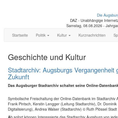
Die Augsbur
DAZ - Unabhängige Internetze
Samstag, 08.08.2026 - Jahrga
Startseite
Politik
Kultur
Kurznachrichten
Sp
Geschichte und Kultur
Stadtarchiv: Augsburgs Vergangenheit g
Zukunft
Das Augsburger Stadtarchiv schaltet seine Online-Datenbank
Symbolische Freischaltung der Online-Datenbank im Stadtarchiv A
Frank Pintsch, Kerstin Lengger (Leitung Stadtarchiv), Dr. Dominik
Digitalisierung), Andrea Walser (Stadtarchiv) © Ruth Plössel Stad
A
b sofort können Interessierte das Stadtarchiv Augsburg von jed