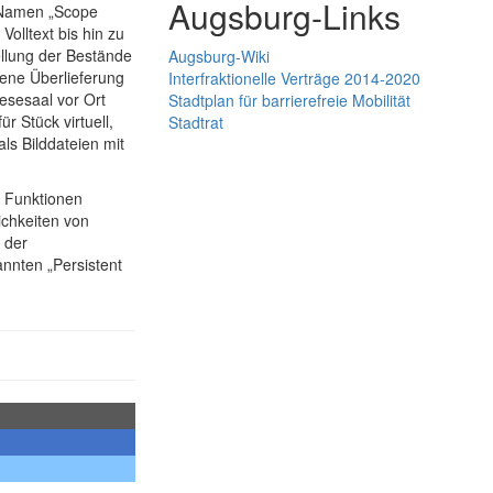
Augsburg-Links
m Namen „Scope
olltext bis hin zu
ellung der Bestände
Augsburg-Wiki
ndene Überlieferung
Interfraktionelle Verträge 2014-2020
esesaal vor Ort
Stadtplan für barrierefreie Mobilität
r Stück virtuell,
Stadtrat
als Bilddateien mit
e Funktionen
ichkeiten von
 der
nnten „Persistent