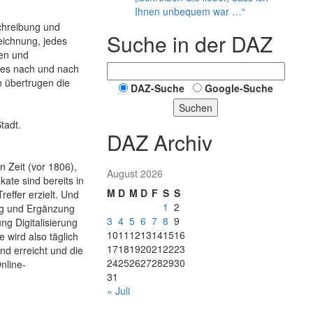
Ihnen unbequem war …“
schreibung und
Suche in der DAZ
eichnung, jedes
ten und
lles nach und nach
 übertrugen die
DAZ-Suche
Google-Suche
Suchen
tadt.
DAZ Archiv
 Zeit (vor 1806),
August 2026
ate sind bereits in
M
D
M
D
F
S
S
effer erzielt. Und
1
2
ung und Ergänzung
3
4
5
6
7
8
9
ng Digitalisierung
10
11
12
13
14
15
16
 wird also täglich
17
18
19
20
21
22
23
and erreicht und die
24
25
26
27
28
29
30
nline-
31
« Juli