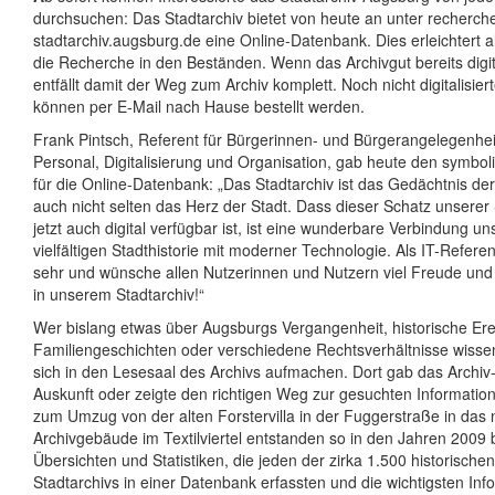
durchsuchen: Das Stadtarchiv bietet von heute an unter recherch
stadtarchiv.augsburg.de eine Online-Datenbank. Dies erleichtert al
die Recherche in den Beständen. Wenn das Archivgut bereits digita
entfällt damit der Weg zum Archiv komplett. Noch nicht digitalisier
können per E-Mail nach Hause bestellt werden.
Frank Pintsch, Referent für Bürgerinnen- und Bürgerangelegenhe
Personal, Digitalisierung und Organisation, gab heute den symbol
für die Online-Datenbank: „Das Stadtarchiv ist das Gedächtnis der
auch nicht selten das Herz der Stadt. Dass dieser Schatz unserer
jetzt auch digital verfügbar ist, ist eine wunderbare Verbindung u
vielfältigen Stadthistorie mit moderner Technologie. Als IT-Refere
sehr und wünsche allen Nutzerinnen und Nutzern viel Freude u
in unserem Stadtarchiv!“
Wer bislang etwas über Augsburgs Vergangenheit, historische Ere
Familiengeschichten oder verschiedene Rechtsverhältnisse wissen
sich in den Lesesaal des Archivs aufmachen. Dort gab das Archi
Auskunft oder zeigte den richtigen Weg zur gesuchten Information
zum Umzug von der alten Forstervilla in der Fuggerstraße in das
Archivgebäude im Textilviertel entstanden so in den Jahren 2009 
Übersichten und Statistiken, die jeden der zirka 1.500 historisch
Stadtarchivs in einer Datenbank erfassten und die wichtigsten In