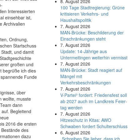
8. August 2026
e-
100 Tage Stadtregierung: Grüne
len Interessierten
kritisieren Verkehrs- und
l einsehbar ist,
Haushaltspolitik
te Archivalien
7. August 2026
MAN-Brücke: Beschilderung der
Einschränkungen steht
iten, Ordnung,
7. August 2026
ischen Startschuss
Update: 14-Jährige aus
 Stadt, und damit
Untermeitingen weiterhin vermisst
 Stadtgeschichte
7. August 2026
nserer großen und
MAN-Brücke: Stadt reagiert auf
nt begrüße ich dies
Mängel mit
nd spannende Funde
Verkehrsbeschränkungen
7. August 2026
ignisse, über
V-Partei­³ fordert: Friedens­fest soll
 wollte, musste
ab 2027 auch im Land­kreis Feier­
v-Team dann
tag werden
 auf. Begleitend
7. August 2026
 neue
Hitzeschutz in Kitas: AWO
bis 2016 die ersten
Schwaben fordert Schulterschluss
en Bestände des
6. August 2026
formationen dazu
„Schreiben Sie lieber, dass ich