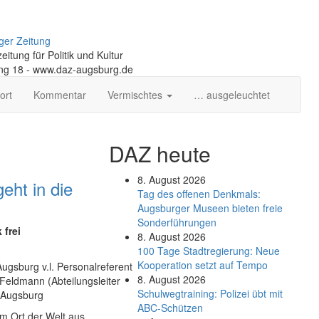
ger Zeitung
itung für Politik und Kultur
ng 18 - www.daz-augsburg.de
ort
Kommentar
Vermischtes
… ausgeleuchtet
DAZ heute
8. August 2026
eht in die
Tag des offenen Denkmals:
Augsburger Museen bieten freie
Sonderführungen
 frei
8. August 2026
100 Tage Stadtregierung: Neue
Kooperation setzt auf Tempo
ugsburg v.l. Personalreferent
8. August 2026
 Feldmann (Abteilungsleiter
Schul­weg­trai­ning: Poli­zei übt mit
t Augsburg
ABC-Schüt­zen
em Ort der Welt aus