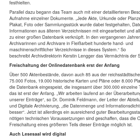
festhielten.
Parallel dazu begann das Team auch mit einer detaillierteren Be
Aufnahme einzelner Dokumente. „Jede Akte, Urkunde oder Planz
Plakat, Foto oder Sammlungsstück wurde dabei festgehalten, Da
Informationen aus älteren Verzeichnissen mit eingearbeitet und a
zu einer großen Datenbank verknüpft. In den vergangenen Jahren
Archivarinnen und Archivare in Fleißarbeit hunderte hand- und
maschinenschriftlicher Verzeichnisse in dieses System.“ So
beschreibt Archivdirektorin Kerstin Lengger das Vermächtnis der S
Freischaltung der Onlinedatenbank erst der Anfang
Über 500 Aktenbestände, davon auch 85 aus der reichsstädtischen
75.000 Fotos, 19.000 historische Karten und Pläne oder 8.000 Plak
die Datenbank eingespeist, die insgesamt über 300.000 einzelne Tr
das ist erst der Anfang. „Wir arbeiten laufend an der Überarbeit
unserer Einträge“, so Dr. Dominik Feldmann, der Leiter der Abteilu
und Digitale Archivierung, „die Datenmenge und Informationsdichte
besser“. Jetzt ist allerdings ein ausreichend guter Bearbeitungsst
nötigen technischen Voraussetzungen sind geschaffen, dass die O
Freischaltung eines größeren Teils dieser Einträge möglich ist.
Auch Lesesaal wird digital