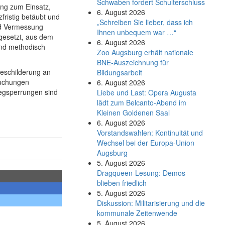
Schwaben fordert Schulterschluss
ung zum Einsatz,
6. August 2026
zfristig betäubt und
„Schreiben Sie lieber, dass ich
nd Vermessung
Ihnen unbequem war …“
gesetzt, aus dem
6. August 2026
und methodisch
Zoo Augsburg erhält nationale
BNE-Auszeichnung für
eschilderung an
Bildungsarbeit
suchungen
6. August 2026
egsperrungen sind
Liebe und Last: Opera Augusta
lädt zum Belcanto-Abend im
Kleinen Goldenen Saal
6. August 2026
Vorstandswahlen: Kontinuität und
Wechsel bei der Europa-Union
Augsburg
5. August 2026
Dragqueen-Lesung: Demos
blieben friedlich
5. August 2026
Diskussion: Mi­li­ta­ri­sie­rung und die
kommunale Zeitenwende
5. August 2026