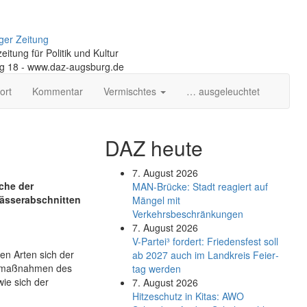
ger Zeitung
itung für Politik und Kultur
ng 18 - www.daz-augsburg.de
ort
Kommentar
Vermischtes
… ausgeleuchtet
DAZ heute
7. August 2026
che der
MAN-Brücke: Stadt reagiert auf
ässerabschnitten
Mängel mit
Verkehrsbeschränkungen
7. August 2026
V-Partei­³ fordert: Friedens­fest soll
hen Arten sich der
ab 2027 auch im Land­kreis Feier­
gsmaßnahmen des
tag werden
ie sich der
7. August 2026
Hitzeschutz in Kitas: AWO