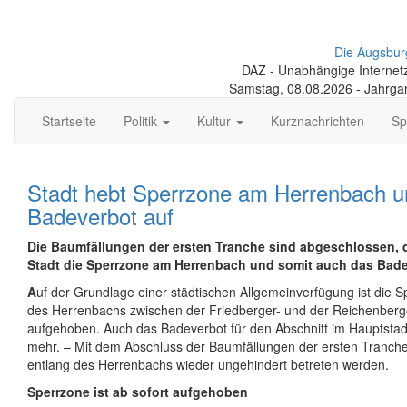
Die Augsbur
DAZ - Unabhängige Internetze
Samstag, 08.08.2026 - Jahrga
Startseite
Politik
Kultur
Kurznachrichten
Sp
Stadt hebt Sperrzone am Herrenbach u
Badeverbot auf
Die Baumfällungen der ersten Tranche sind abgeschlossen, 
Stadt die Sperrzone am Herrenbach und somit auch das Bade
A
uf der Grundlage einer städtischen Allgemeinverfügung ist die 
des Herrenbachs zwischen der Friedberger- und der Reichenberge
aufgehoben. Auch das Badeverbot für den Abschnitt im Hauptstad
mehr. – Mit dem Abschluss der Baumfällungen der ersten Tranch
entlang des Herrenbachs wieder ungehindert betreten werden.
Sperrzone ist ab sofort aufgehoben