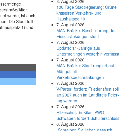
8. August 2026
wassermenge
100 Tage Stadtregierung: Grüne
erstraße/Alter
kritisieren Verkehrs- und
net wurde, ist auch
Haushaltspolitik
n. Die Stadt teilt
7. August 2026
athausplatz 1) und
MAN-Brücke: Beschilderung der
Einschränkungen steht
7. August 2026
Update: 14-Jährige aus
Untermeitingen weiterhin vermisst
7. August 2026
MAN-Brücke: Stadt reagiert auf
Mängel mit
Verkehrsbeschränkungen
7. August 2026
V-Partei­³ fordert: Friedens­fest soll
ab 2027 auch im Land­kreis Feier­
tag werden
7. August 2026
Hitzeschutz in Kitas: AWO
Schwaben fordert Schulterschluss
6. August 2026
„Schreiben Sie lieber, dass ich