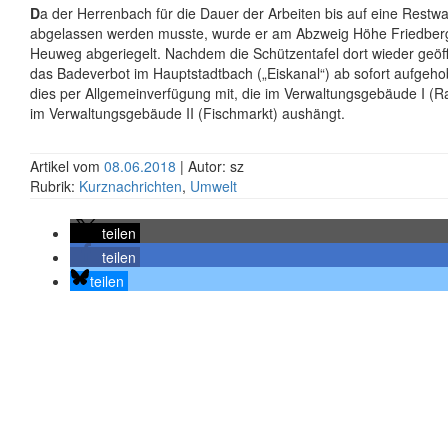
D
a der Herrenbach für die Dauer der Arbeiten bis auf eine Rest
abgelassen werden musste, wurde er am Abzweig Höhe Friedberg
Heuweg abgeriegelt. Nachdem die Schützentafel dort wieder geöff
das Badeverbot im Hauptstadtbach („Eiskanal“) ab sofort aufgehobe
dies per Allgemeinverfügung mit, die im Verwaltungsgebäude I (R
im Verwaltungsgebäude II (Fischmarkt) aushängt.
Artikel vom
08.06.2018
| Autor: sz
Rubrik:
Kurznachrichten
,
Umwelt
teilen
teilen
teilen