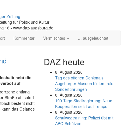
ger Zeitung
itung für Politik und Kultur
ng 18 - www.daz-augsburg.de
ort
Kommentar
Vermischtes
… ausgeleuchtet
nd
DAZ heute
8. August 2026
deshalb hebt die
Tag des offenen Denkmals:
verbot auf
Augsburger Museen bieten freie
Sonderführungen
Sperrzone entlang
8. August 2026
r Straße ab sofort
100 Tage Stadtregierung: Neue
tbach besteht nicht
Kooperation setzt auf Tempo
e kann das Gelände
8. August 2026
Schul­weg­trai­ning: Poli­zei übt mit
ABC-Schüt­zen