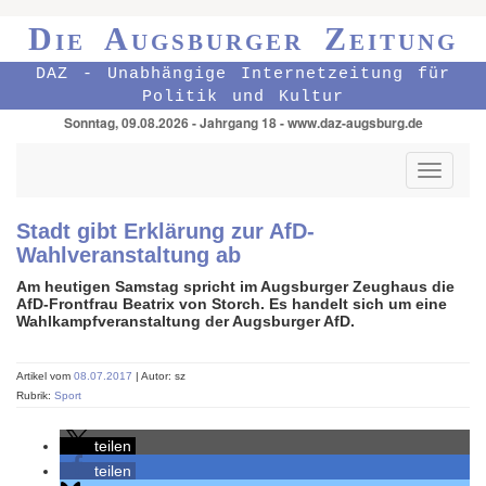
Die Augsburger Zeitung
DAZ - Unabhängige Internetzeitung für
Politik und Kultur
Sonntag, 09.08.2026 - Jahrgang 18 - www.daz-augsburg.de
Toggle
navigati
Stadt gibt Erklärung zur AfD-
Wahlveranstaltung ab
Am heutigen Samstag spricht im Augsburger Zeughaus die
AfD-Frontfrau Beatrix von Storch. Es handelt sich um eine
Wahlkampfveranstaltung der Augsburger AfD.
Artikel vom
08.07.2017
| Autor: sz
Rubrik:
Sport
teilen
teilen