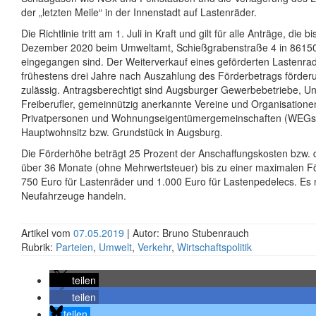
der „letzten Meile“ in der Innenstadt auf Lastenräder.
Die Richtlinie tritt am 1. Juli in Kraft und gilt für alle Anträge, die b
Dezember 2020 beim Umweltamt, Schießgrabenstraße 4 in 8615
eingegangen sind. Der Weiterverkauf eines geförderten Lastenrad
frühestens drei Jahre nach Auszahlung des Förderbetrags förder
zulässig. Antragsberechtigt sind Augsburger Gewerbebetriebe, 
Freiberufler, gemeinnützig anerkannte Vereine und Organisatione
Privatpersonen und Wohnungs­eigentümer­gemeinschaften (WEGs
Hauptwohnsitz bzw. Grundstück in Augsburg.
Die Förderhöhe beträgt 25 Prozent der Anschaffungskosten bzw. 
über 36 Monate (ohne Mehrwertsteuer) bis zu einer maximalen 
750 Euro für Lastenräder und 1.000 Euro für Lastenpedelecs. Es
Neufahrzeuge handeln.
Artikel vom
07.05.2019
| Autor: Bruno Stubenrauch
Rubrik:
Parteien
,
Umwelt
,
Verkehr
,
Wirtschaftspolitik
teilen
teilen
teilen