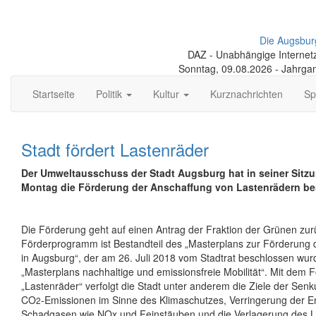
Die Augsbur
DAZ - Unabhängige Internetze
Sonntag, 09.08.2026 - Jahrga
Startseite
Politik
Kultur
Kurznachrichten
Sp
Stadt fördert Lastenräder
Der Umweltausschuss der Stadt Augsburg hat in seiner Sitz
Montag die Förderung der Anschaffung von Lastenrädern be
Die Förderung geht auf einen Antrag der Fraktion der Grünen zur
Förderprogramm ist Bestandteil des „Masterplans zur Förderung de
in Augsburg“, der am 26. Juli 2018 vom Stadtrat beschlossen wu
„Masterplans nachhaltige und emissionsfreie Mobilität“. Mit dem
„Lastenräder“ verfolgt die Stadt unter anderem die Ziele der Senk
CO
-Emissionen im Sinne des Klimaschutzes, Verringerung der 
2
Schadgasen wie NOx und Feinstäuben und die Verlagerung des Li