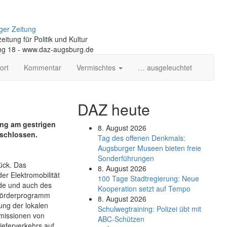
ger Zeitung
itung für Politik und Kultur
ng 18 - www.daz-augsburg.de
ort
Kommentar
Vermischtes
… ausgeleuchtet
DAZ heute
ung am gestrigen
8. August 2026
schlossen.
Tag des offenen Denkmals:
Augsburger Museen bieten freie
Sonderführungen
ück. Das
8. August 2026
r Elektro­mobilität
100 Tage Stadtregierung: Neue
rde und auch des
Kooperation setzt auf Tempo
 Förderprogramm
8. August 2026
ung der lokalen
Schul­weg­trai­ning: Poli­zei übt mit
Emissionen von
ABC-Schüt­zen
eferverkehrs auf