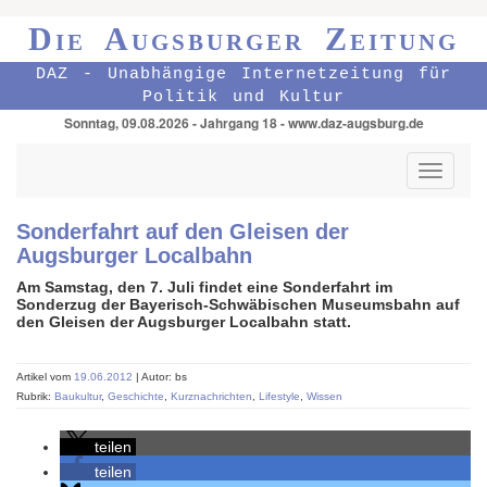
Die Augsburger Zeitung
DAZ - Unabhängige Internetzeitung für
Politik und Kultur
Sonntag, 09.08.2026 - Jahrgang 18 - www.daz-augsburg.de
Toggle
navigati
Sonderfahrt auf den Gleisen der
Augsburger Localbahn
Am Samstag, den 7. Juli findet eine Sonderfahrt im
Sonderzug der Bayerisch-Schwäbischen Museumsbahn auf
den Gleisen der Augsburger Localbahn statt.
Artikel vom
19.06.2012
| Autor: bs
Rubrik:
Baukultur
,
Geschichte
,
Kurznachrichten
,
Lifestyle
,
Wissen
teilen
teilen