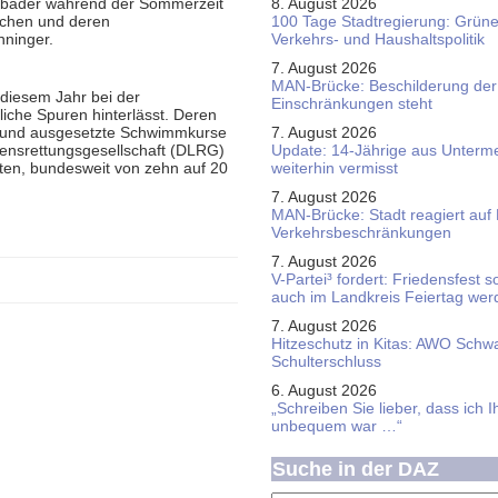
reibäder während der Sommerzeit
8. August 2026
ichen und deren
100 Tage Stadtregierung: Grüne 
nninger.
Verkehrs- und Haushaltspolitik
7. August 2026
MAN-Brücke: Beschilderung der
 diesem Jahr bei der
Einschränkungen steht
iche Spuren hinterlässt. Deren
 und ausgesetzte Schwimmkurse
7. August 2026
ensrettungsgesellschaft (DLRG)
Update: 14-Jährige aus Unterme
ten, bundesweit von zehn auf 20
weiterhin vermisst
7. August 2026
MAN-Brücke: Stadt reagiert auf
Verkehrsbeschränkungen
7. August 2026
V-Partei­³ fordert: Friedens­fest 
auch im Land­kreis Feier­tag we
7. August 2026
Hitzeschutz in Kitas: AWO Schw
Schulterschluss
6. August 2026
„Schreiben Sie lieber, dass ich 
unbequem war …“
Suche in der DAZ