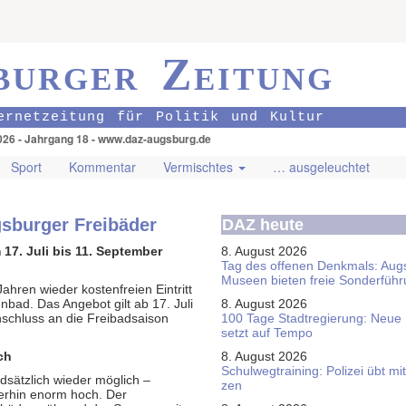
burger Zeitung
ernetzeitung für Politik und Kultur
026 - Jahrgang 18 - www.daz-augsburg.de
Sport
Kommentar
Vermischtes
… ausgeleuchtet
ugsburger Freibäder
DAZ heute
17. Juli bis 11. September
8. August 2026
Tag des offenen Denkmals: Aug
Museen bieten freie Sonderfüh
ahren wieder kostenfreien Eintritt
nbad. Das Angebot gilt ab 17. Juli
8. August 2026
schluss an die Freibadsaison
100 Tage Stadtregierung: Neue
setzt auf Tempo
ch
8. August 2026
Schul­weg­trai­ning: Poli­zei übt 
dsätzlich wieder möglich –
zen
terhin enorm hoch. Der