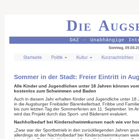
Die Augs
DAZ - Unabhängige Int
Sonntag, 09.08.2
Startseite
Politik
Kultur
Kurznachrichten
Sommer in der Stadt: Freier Eintritt in A
Alle Kinder und Jugendlichen unter 18 Jahren können vom 
kostenlos zum Schwimmen und Baden
Auch in diesem Jahr erhalten Kinder und Jugendliche unter 18 J
in die Augsburger Freibäder Bärenkellerbad, Fribbe und Familie
bis zum letzten Tag der Sommerferien am 11. September. Im An
wird das Projekt durch das Sport- und Bäderamt evaluiert.
Nachholbedarf bei Kinderschwimmkursen nach wie vor ho
„Zwar war der Sportbetrieb in den zurückliegenden Jahren grun
allerdings ist der Nachholbedarf bei Kinderschwimmkursen wei