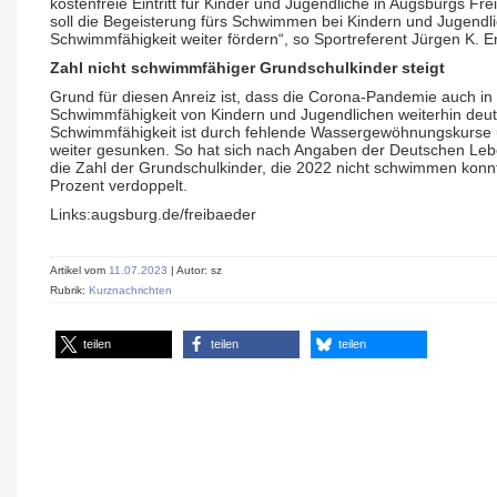
kostenfreie Eintritt für Kinder und Jugendliche in Augsburgs F
soll die Begeisterung fürs Schwimmen bei Kindern und Jugendl
Schwimmfähigkeit weiter fördern“, so Sportreferent Jürgen K. E
Zahl nicht schwimmfähiger Grundschulkinder steigt
Grund für diesen Anreiz ist, dass die Corona-Pandemie auch in
Schwimmfähigkeit von Kindern und Jugendlichen weiterhin deutl
Schwimmfähigkeit ist durch fehlende Wassergewöhnungskurse
weiter gesunken. So hat sich nach Angaben der Deutschen Leb
die Zahl der Grundschulkinder, die 2022 nicht schwimmen konn
Prozent verdoppelt.
Links:augsburg.de/freibaeder
Artikel vom
11.07.2023
| Autor: sz
Rubrik:
Kurznachrichten
teilen
teilen
teilen