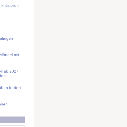
kritisieren
itingen
 Mängel mit
soll ab 2027
rden
aben fordert
Ihnen