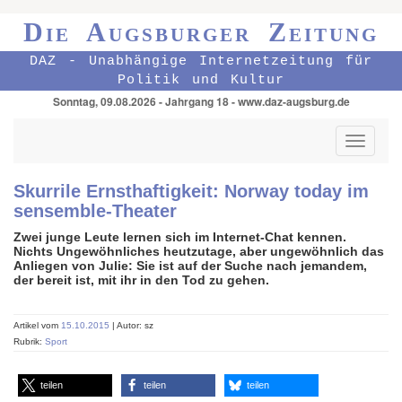
Die Augsburger Zeitung
DAZ - Unabhängige Internetzeitung für
Politik und Kultur
Sonntag, 09.08.2026 - Jahrgang 18 - www.daz-augsburg.de
Toggle
navigati
Skurrile Ernsthaftigkeit: Norway today im
sensemble-Theater
Zwei junge Leute lernen sich im Internet-Chat kennen.
Nichts Ungewöhnliches heutzutage, aber ungewöhnlich das
Anliegen von Julie: Sie ist auf der Suche nach jemandem,
der bereit ist, mit ihr in den Tod zu gehen.
Artikel vom
15.10.2015
| Autor: sz
Rubrik:
Sport
teilen
teilen
teilen