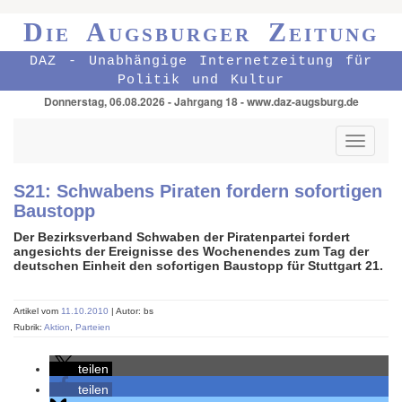
Die Augsburger Zeitung
DAZ - Unabhängige Internetzeitung für
Politik und Kultur
Donnerstag, 06.08.2026 - Jahrgang 18 - www.daz-augsburg.de
Toggle
navigati
S21: Schwabens Piraten fordern sofortigen
Baustopp
Der Bezirksverband Schwaben der Piratenpartei fordert
angesichts der Ereignisse des Wochenendes zum Tag der
deutschen Einheit den sofortigen Baustopp für Stuttgart 21.
Artikel vom
11.10.2010
| Autor: bs
Rubrik:
Aktion
,
Parteien
teilen
teilen