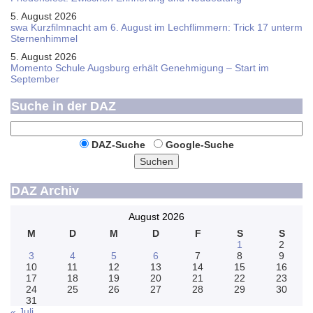
5. August 2026
swa Kurz­film­nacht am 6. August im Lech­flim­mern: Trick 17 unterm
Sternen­himmel
5. August 2026
Momento Schule Augsburg erhält Genehmigung – Start im
September
Suche in der DAZ
DAZ-Suche
Google-Suche
Suchen
DAZ Archiv
August 2026
M
D
M
D
F
S
S
1
2
3
4
5
6
7
8
9
10
11
12
13
14
15
16
17
18
19
20
21
22
23
24
25
26
27
28
29
30
31
« Juli