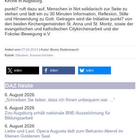
Kirche in Augsburg.
punkt7 ruft dazu auf, Menschen in Not solidarisch zur Seite zu
stehen und lädt ein zu 30 Minuten Information, Reflexion, Stille
und Hinwendung zu Gott. Getragen wird die Initiative punkt7 von
den beiden Kirchengemeinden St. Anna und St. Moritz, sowie der
evangelischen und katholischen Citykirchenarbeit und der
Fokolar-Bewegung e.V.
Artikel vom
27.04.2019
| Autor: Bruno Stubenrauch
Rubrik:
Glauben
,
Kurznachrichten
teilen
teilen
teilen
DAZ heute
6. August 2026
„Schreiben Sie lieber, dass ich Ihnen unbequem war …“
6. August 2026
Zoo Augsburg erhält nationale BNE-Auszeichnung für
Bildungsarbeit
6. August 2026
Liebe und Last: Opera Augusta lädt zum Belcanto-Abend im
Kleinen Goldenen Saal