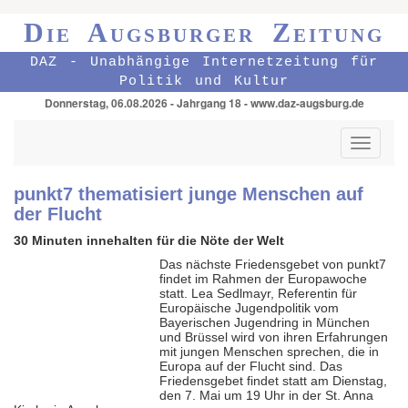
Die Augsburger Zeitung
DAZ - Unabhängige Internetzeitung für
Politik und Kultur
Donnerstag, 06.08.2026 - Jahrgang 18 - www.daz-augsburg.de
Toggle
navigati
punkt7 thematisiert junge Menschen auf
der Flucht
30 Minuten innehalten für die Nöte der Welt
Das nächste Friedensgebet von punkt7
findet im Rahmen der Europawoche
statt. Lea Sedlmayr, Referentin für
Europäische Jugendpolitik vom
Bayerischen Jugendring in München
und Brüssel wird von ihren Erfahrungen
mit jungen Menschen sprechen, die in
Europa auf der Flucht sind. Das
Friedensgebet findet statt am Dienstag,
den 7. Mai um 19 Uhr in der St. Anna