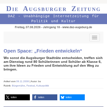
Die Augsburger Zeitung
DAZ - Unabhängige Internetzeitung für
Politik und Kultur
Freitag, 07.08.2026 - Jahrgang 18 - www.daz-augsburg.de
Toggle
navigati
Open Space: „Frieden entwickeln“
Wo sonst die Augsburger Stadträte entscheiden, treffen sich
am Dienstag rund 80 Schülerinnen und Schüler ab Klasse 6,
um ihre Ideen zu Frieden und Entwicklung auf den Weg zu
bringen.
Artikel vom
09.11.2008
| Autor: bs
Rubrik:
Bürgernähe
,
Festival
,
Kulturpolitik
teilen
teilen
teilen