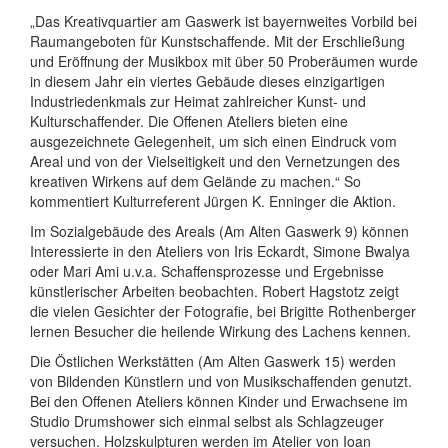
„Das Kreativquartier am Gaswerk ist bayernweites Vorbild bei
Raumangeboten für Kunstschaffende. Mit der Erschließung
und Eröffnung der Musikbox mit über 50 Proberäumen wurde
in diesem Jahr ein viertes Gebäude dieses einzigartigen
Industriedenkmals zur Heimat zahlreicher Kunst- und
Kulturschaffender. Die Offenen Ateliers bieten eine
ausgezeichnete Gelegenheit, um sich einen Eindruck vom
Areal und von der Vielseitigkeit und den Vernetzungen des
kreativen Wirkens auf dem Gelände zu machen.“ So
kommentiert Kulturreferent Jürgen K. Enninger die Aktion.
Im Sozialgebäude des Areals (Am Alten Gaswerk 9) können
Interessierte in den Ateliers von Iris Eckardt, Simone Bwalya
oder Mari Ami u.v.a. Schaffensprozesse und Ergebnisse
künstlerischer Arbeiten beobachten. Robert Hagstotz zeigt
die vielen Gesichter der Fotografie, bei Brigitte Rothenberger
lernen Besucher die heilende Wirkung des Lachens kennen.
Die Östlichen Werkstätten (Am Alten Gaswerk 15) werden
von Bildenden Künstlern und von Musikschaffenden genutzt.
Bei den Offenen Ateliers können Kinder und Erwachsene im
Studio Drumshower sich einmal selbst als Schlagzeuger
versuchen. Holzskulpturen werden im Atelier von Ioan