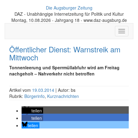
Die Augsburger Zeitung
DAZ - Unabhängige Internetzeitung für Politik und Kultur
Montag, 10.08.2026 - Jahrgang 18 - www.daz-augsburg.de
Toggle
navigati
Öffentlicher Dienst: Warnstreik am
Mittwoch
Tonnenleerung und Sperr­müll­abfuhr wird am Freitag
nachgeholt – Nahverkehr nicht betroffen
Artikel vom
19.03.2014
| Autor: bs
Rubrik:
Bürgerinfo
,
Kurznachrichten
teilen
teilen
teilen