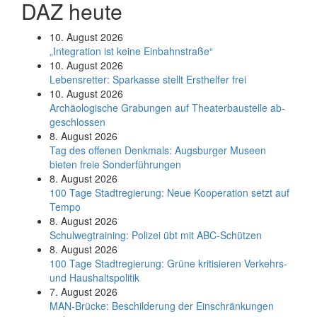
DAZ heute
10. August 2026
„Integration ist keine Einbahnstraße“
10. August 2026
Le­bens­ret­ter: Spar­kas­se stellt Erst­hel­fer frei
10. August 2026
Ar­chäo­lo­gi­sche Gra­bun­gen auf Thea­ter­bau­stel­le ab­
ge­schlos­sen
8. August 2026
Tag des offenen Denkmals: Augsburger Museen
bieten freie Sonderführungen
8. August 2026
100 Tage Stadtregierung: Neue Kooperation setzt auf
Tempo
8. August 2026
Schul­weg­trai­ning: Poli­zei übt mit ABC-Schüt­zen
8. August 2026
100 Tage Stadtregierung: Grüne kritisieren Verkehrs-
und Haushaltspolitik
7. August 2026
MAN-Brücke: Beschilderung der Einschränkungen