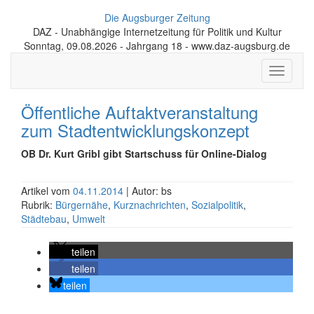
Die Augsburger Zeitung
DAZ - Unabhängige Internetzeitung für Politik und Kultur
Sonntag, 09.08.2026 - Jahrgang 18 - www.daz-augsburg.de
Toggle
navigati
Öffentliche Auftakt­veran­staltung
zum Stadt­entwick­lungs­konzept
OB Dr. Kurt Gribl gibt Startschuss für Online-Dialog
Artikel vom
04.11.2014
| Autor: bs
Rubrik:
Bürgernähe
,
Kurznachrichten
,
Sozialpolitik
,
Städtebau
,
Umwelt
teilen
teilen
teilen