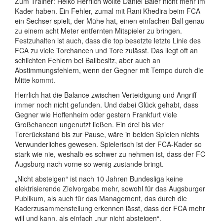
Zum Trainer: Heiko Herrlich wollte Daniel Baier nicht mehr im
Kader haben. Ein Fehler, zumal mit Rani Khedira beim FCA
ein Sechser spielt, der Mühe hat, einen einfachen Ball genau
zu einem acht Meter entfernten Mitspieler zu bringen.
Festzuhalten ist auch, dass die top besetzte letzte Linie des
FCA zu viele Torchancen und Tore zulässt. Das liegt oft an
schlichten Fehlern bei Ballbesitz, aber auch an
Abstimmungsfehlern, wenn der Gegner mit Tempo durch die
Mitte kommt.
Herrlich hat die Balance zwischen Verteidigung und Angriff
immer noch nicht gefunden. Und dabei Glück gehabt, dass
Gegner wie Hoffenheim oder gestern Frankfurt viele
Großchancen ungenutzt ließen. Ein drei bis vier
Torerückstand bis zur Pause, wäre in beiden Spielen nichts
Verwunderliches gewesen. Spielerisch ist der FCA-Kader so
stark wie nie, weshalb es schwer zu nehmen ist, dass der FC
Augsburg nach vorne so wenig zustande bringt.
„Nicht absteigen“ ist nach 10 Jahren Bundesliga keine
elektrisierende Zielvorgabe mehr, sowohl für das Augsburger
Publikum, als auch für das Management, das durch die
Kaderzusammenstellung erkennen lässt, dass der FCA mehr
will und kann, als einfach „nur nicht absteigen“.