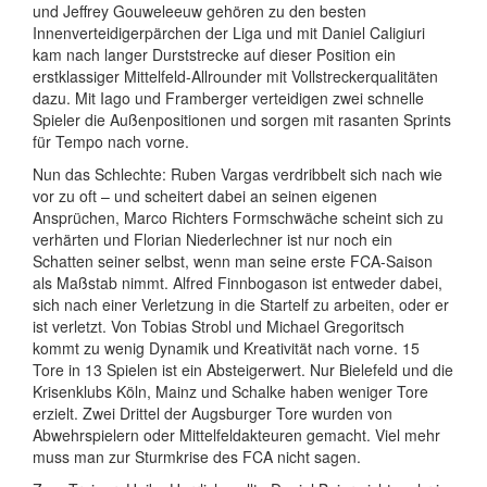
und Jeffrey Gouweleeuw gehören zu den besten
Innenverteidigerpärchen der Liga und mit Daniel Caligiuri
kam nach langer Durststrecke auf dieser Position ein
erstklassiger Mittelfeld-Allrounder mit Vollstreckerqualitäten
dazu. Mit Iago und Framberger verteidigen zwei schnelle
Spieler die Außenpositionen und sorgen mit rasanten Sprints
für Tempo nach vorne.
Nun das Schlechte: Ruben Vargas verdribbelt sich nach wie
vor zu oft – und scheitert dabei an seinen eigenen
Ansprüchen, Marco Richters Formschwäche scheint sich zu
verhärten und Florian Niederlechner ist nur noch ein
Schatten seiner selbst, wenn man seine erste FCA-Saison
als Maßstab nimmt. Alfred Finnbogason ist entweder dabei,
sich nach einer Verletzung in die Startelf zu arbeiten, oder er
ist verletzt. Von Tobias Strobl und Michael Gregoritsch
kommt zu wenig Dynamik und Kreativität nach vorne. 15
Tore in 13 Spielen ist ein Absteigerwert. Nur Bielefeld und die
Krisenklubs Köln, Mainz und Schalke haben weniger Tore
erzielt. Zwei Drittel der Augsburger Tore wurden von
Abwehrspielern oder Mittelfeldakteuren gemacht. Viel mehr
muss man zur Sturmkrise des FCA nicht sagen.