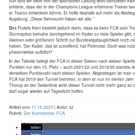
nun sind wir beim von der sportlichen Leitung wohl behüteten Ke
erklärte, dass der in der Champions League erfahrene Trainer b
er Teams entwickeln könne. Er hoffe deshalb auf mehr als Abstie
Augsburg. „Diese Sehnsucht haben wir alle.“
D
es Pudels Kern besteht jedoch darin, dass es beim FCA vom Tor
Sturmspitze beinahe durchgehend im Kader zu viele Spieler gibt, d
(kleinen oder größeren) Schritt zur Bundesligatauglichkeit noch ni
haben. Der Kader, das ist zutreffend, hat Potenzial. Doch was nüt
phasenweise aufblitzt?
I
n der Tabelle belegt der FCA in dieser Saison nach sieben Spielt
Punkten nur den 15. Platz – auch 2021/22 und 2019/20 startete d
derselben Punktezahl nach sieben Spielen. Abgestiegen ist man n
FCA hat 2019 den Tunnel betreten, in dem er nun im vierten Jahr 
Thorup an der Seitenlinie wirkt dieser Tunnel nicht mehr ganz so
darf sogar wieder auf Tageslicht hoffen.
Artikel vom
17.10.2023
| Autor: sz
Rubrik:
Der Kommentar
,
FCA
teilen
teilen