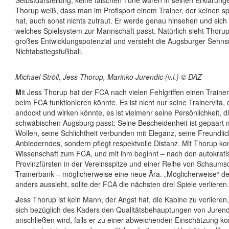
Selbstdarstellung, keine falschen Töne waren in seinen Erklärung
Thorup weiß, dass man im Profisport einem Trainer, der keinen spo
hat, auch sonst nichts zutraut. Er werde genau hinsehen und sich
welches Spielsystem zur Mannschaft passt. Natürlich sieht Thor
großes Entwicklungspotenzial und versteht die Augsburger Sehns
Nichtabstiegsfußball.
Michael Ströll, Jess Thorup, Marinko Jurendic (v.l.) © DAZ
M
it Jess Thorup hat der FCA nach vielen Fehlgriffen einen Traine
beim FCA funktionieren könnte. Es ist nicht nur seine Trainervita,
andockt und wirken könnte, es ist vielmehr seine Persönlichkeit, 
schwäbischen Augsburg passt: Seine Bescheidenheit ist gepaart m
Wollen, seine Schlichtheit verbunden mit Eleganz, seine Freundlich
Anbiederndes, sondern pflegt respektvolle Distanz. Mit Thorup k
Wissenschaft zum FCA, und mit ihm beginnt – nach den autokrat
Provinzfürsten in der Vereinsspitze und einer Reihe von Schaums
Trainerbank – möglicherweise eine neue Ära. „Möglicherweise“ de
anders aussieht, sollte der FCA die nächsten drei Spiele verlieren.
J
ess Thorup ist kein Mann, der Angst hat, die Kabine zu verlieren, 
sich bezüglich des Kaders den Qualitätsbehauptungen von Jurend
anschließen wird, falls er zu einer abweichenden Einschätzung k