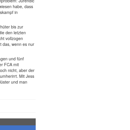
rnproblem: Jurendic
ewiesen habe, dass
gskampf in
hüter bis zur
ie den letzten
cht vollzogen
zt das, wenn es nur
agen und fünf
er FCA mit
och nicht, aber der
umherirrt. Mit Jess
 düster und man