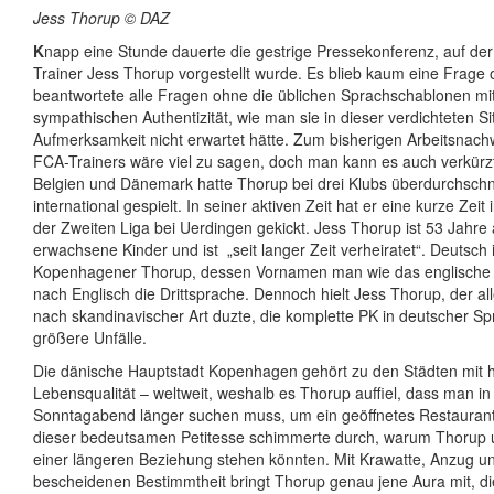
Jess Thorup © DAZ
K
napp eine Stunde dauerte die gestrige Pressekonferenz, auf de
Trainer Jess Thorup vorgestellt wurde. Es blieb kaum eine Frage
beantwortete alle Fragen ohne die üblichen Sprachschablonen mit
sympathischen Authentizität, wie man sie in dieser verdichteten Si
Aufmerksamkeit nicht erwartet hätte. Zum bisherigen Arbeitsnac
FCA-Trainers wäre viel zu sagen, doch man kann es auch verkürzt 
Belgien und Dänemark hatte Thorup bei drei Klubs überdurchschni
international gespielt. In seiner aktiven Zeit hat er eine kurze Zeit
der Zweiten Liga bei Uerdingen gekickt. Jess Thorup ist 53 Jahre a
erwachsene Kinder und ist „seit langer Zeit verheiratet“. Deutsch i
Kopenhagener Thorup, dessen Vornamen man wie das englische „
nach Englisch die Drittsprache. Dennoch hielt Jess Thorup, der all
nach skandinavischer Art duzte, die komplette PK in deutscher S
größere Unfälle.
Die dänische Hauptstadt Kopenhagen gehört zu den Städten mit 
Lebensqualität – weltweit, weshalb es Thorup auffiel, dass man 
Sonntagabend länger suchen muss, um ein geöffnetes Restaurant 
dieser bedeutsamen Petitesse schimmerte durch, warum Thorup 
einer längeren Beziehung stehen könnten. Mit Krawatte, Anzug un
bescheidenen Bestimmtheit bringt Thorup genau jene Aura mit, die