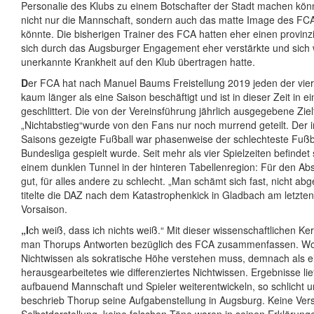
Personalie des Klubs zu einem Botschafter der Stadt machen kön
nicht nur die Mannschaft, sondern auch das matte Image des FCA
könnte. Die bisherigen Trainer des FCA hatten eher einen provinz
sich durch das Augsburger Engagement eher verstärkte und sich 
unerkannte Krankheit auf den Klub übertragen hatte.
D
er FCA hat nach Manuel Baums Freistellung 2019 jeden der vier
kaum länger als eine Saison beschäftigt und ist in dieser Zeit in ei
geschlittert. Die von der Vereinsführung jährlich ausgegebene Zie
„Nichtabstieg“wurde von den Fans nur noch murrend geteilt. Der i
Saisons gezeigte Fußball war phasenweise der schlechteste Fußba
Bundesliga gespielt wurde. Seit mehr als vier Spielzeiten befindet
einem dunklen Tunnel in der hinteren Tabellenregion: Für den Abs
gut, für alles andere zu schlecht. „Man schämt sich fast, nicht abg
titelte die DAZ nach dem Katastrophenkick in Gladbach am letzten
Vorsaison.
„I
ch weiß, dass ich nichts weiß.“ Mit dieser wissenschaftlichen K
man Thorups Antworten bezüglich des FCA zusammenfassen. W
Nichtwissen als sokratische Höhe verstehen muss, demnach als e
herausgearbeitetes wie differenziertes Nichtwissen. Ergebnisse li
aufbauend Mannschaft und Spieler weiterentwickeln, so schlicht
beschrieb Thorup seine Aufgabenstellung in Augsburg. Keine Ver