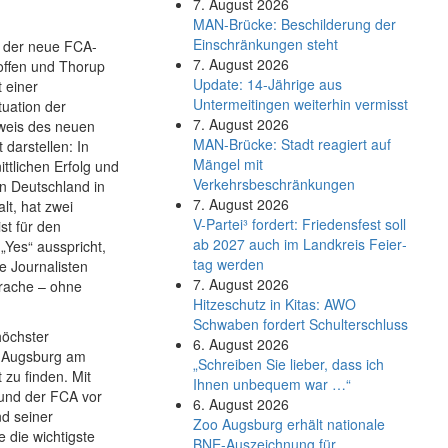
7. August 2026
MAN-Brücke: Beschilderung der
Einschränkungen steht
r der neue FCA-
7. August 2026
 offen und Thorup
Update: 14-Jährige aus
 einer
Untermeitingen weiterhin vermisst
tuation der
7. August 2026
hweis des neuen
MAN-Brücke: Stadt reagiert auf
darstellen: In
Mängel mit
ttlichen Erfolg und
Verkehrsbeschränkungen
 in Deutschland in
7. August 2026
lt, hat zwei
V-Partei­³ fordert: Friedens­fest soll
st für den
ab 2027 auch im Land­kreis Feier­
Yes“ ausspricht,
tag werden
e Journalisten
7. August 2026
prache – ohne
Hitzeschutz in Kitas: AWO
Schwaben fordert Schulterschluss
höchster
6. August 2026
in Augsburg am
„Schreiben Sie lieber, dass ich
zu finden. Mit
Ihnen unbequem war …“
und der FCA vor
6. August 2026
d seiner
Zoo Augsburg erhält nationale
 die wichtigste
BNE-Auszeichnung für