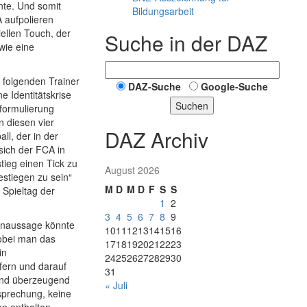
nte. Und somit
Bildungsarbeit
 aufpolieren
iellen Touch, der
Suche in der DAZ
wie eine
 folgenden Trainer
DAZ-Suche
Google-Suche
ne Identitätskrise
Suchen
lformulierung
n diesen vier
DAZ Archiv
ll, der in der
 sich der FCA in
tieg einen Tick zu
August 2026
estiegen zu sein“
M
D
M
D
F
S
S
 Spieltag der
1
2
3
4
5
6
7
8
9
ernaussage könnte
10
11
12
13
14
15
16
obei man das
17
18
19
20
21
22
23
in
24
25
26
27
28
29
30
efern und darauf
31
 und überzeugend
« Juli
sprechung, keine