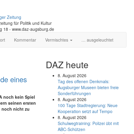
ger Zeitung
itung für Politik und Kultur
ng 18 - www.daz-augsburg.de
ort
Kommentar
Vermischtes
… ausgeleuchtet
DAZ heute
8. August 2026
de eines
Tag des offenen Denkmals:
Augsburger Museen bieten freie
Sonderführungen
A noch kein Spiel
8. August 2026
ern seinen ersten
100 Tage Stadtregierung: Neue
g noch nicht zu
Kooperation setzt auf Tempo
8. August 2026
Schul­weg­trai­ning: Poli­zei übt mit
ABC-Schüt­zen