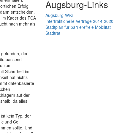
en enthalten.
Augsburg-Links
rtlichen Erfolg
 dann entscheiden,
Augsburg-Wiki
up im Kader des FCA
Interfraktionelle Verträge 2014-2020
ucht nach mehr als
Stadtplan für barrierefreie Mobilität
Stadtrat
r gefunden, der
 die passend
die zum
it Sicherheit im
keit hat nichts
ommt datenbasierte
ischen
chlägern auf der
shalb, da alles
ist kein Typ, der
ic und Co.
ommen sollte. Und