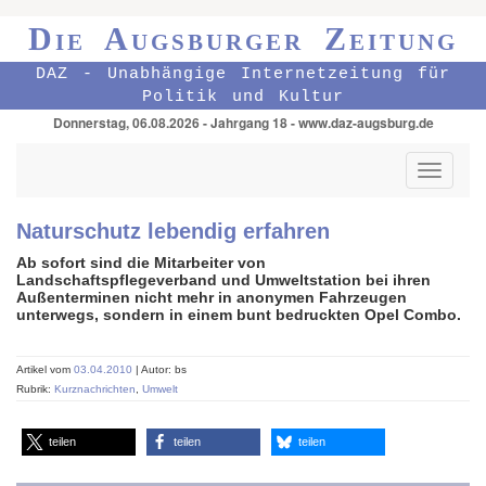
Die Augsburger Zeitung
DAZ - Unabhängige Internetzeitung für
Politik und Kultur
Donnerstag, 06.08.2026 - Jahrgang 18 - www.daz-augsburg.de
Toggle
navigati
Naturschutz lebendig erfahren
Ab sofort sind die Mitarbeiter von
Landschaftspflegeverband und Umweltstation bei ihren
Außenterminen nicht mehr in anonymen Fahrzeugen
unterwegs, sondern in einem bunt bedruckten Opel Combo.
Artikel vom
03.04.2010
| Autor: bs
Rubrik:
Kurznachrichten
,
Umwelt
teilen
teilen
teilen