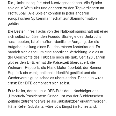
D
ie „Umbruchsopfer“ sind kursiv geschrieben. Alle Spieler
spielen in Weltklubs und gehören zu den Topverdienern im
Profifußball. Alle Spieler könnten in jeder anderen
europäischen Spitzenmannschaft zur Stammformation
gehören.
D
ie Besten ihres Fachs von der Nationalmannschaft mit einer
sich selbst schützenden Pseudo-Strategie des Umbruchs
auszubooten, ist ein außerordentlicher Vorgang, der die
Aufgabenstellung eines Bundestrainers konterkariert. Es
handelt sich dabei um eine sportliche Verfehlung, die es in
der Geschichte des Fußballs noch nie gab. Seit 120 Jahren
gibt es den DFB, er hat die Kaiserzeit überdauert, die
Weimarer Republik, die Nazidiktatur überlebt, der Bonner
Republik ein wenig nationale Identität gestiftet und die
Wiedervereinigung schadlos überstanden. Doch nun wirds
ernst: Der DFB demontiert sich selbst.
F
ritz Keller, der aktuelle DFB-Präsident, Nachfolger des
„Umbruch-Präsidenten“ Grindel, ist von der Süddeutschen
Zeitung zutreffenderweise als „substanzlos“ erkannt worden.
Hätte Keller Substanz, wäre Löw längst im Ruhestand.