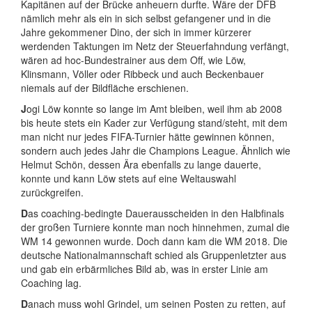
Kapitänen auf der Brücke anheuern durfte. Wäre der DFB
nämlich mehr als ein in sich selbst gefangener und in die
Jahre gekommener Dino, der sich in immer kürzerer
werdenden Taktungen im Netz der Steuerfahndung verfängt,
wären ad hoc-Bundestrainer aus dem Off, wie Löw,
Klinsmann, Völler oder Ribbeck und auch Beckenbauer
niemals auf der Bildfläche erschienen.
J
ogi Löw konnte so lange im Amt bleiben, weil ihm ab 2008
bis heute stets ein Kader zur Verfügung stand/steht, mit dem
man nicht nur jedes FIFA-Turnier hätte gewinnen können,
sondern auch jedes Jahr die Champions League. Ähnlich wie
Helmut Schön, dessen Ära ebenfalls zu lange dauerte,
konnte und kann Löw stets auf eine Weltauswahl
zurückgreifen.
D
as coaching-bedingte Dauerausscheiden in den Halbfinals
der großen Turniere konnte man noch hinnehmen, zumal die
WM 14 gewonnen wurde. Doch dann kam die WM 2018. Die
deutsche Nationalmannschaft schied als Gruppenletzter aus
und gab ein erbärmliches Bild ab, was in erster Linie am
Coaching lag.
D
anach muss wohl Grindel, um seinen Posten zu retten, auf