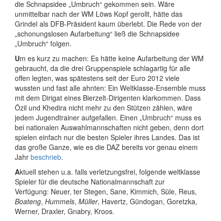
die Schnapsidee „Umbruch“ gekommen sein. Wäre
unmittelbar nach der WM Löws Kopf gerollt, hätte das
Grindel als DFB-Präsident kaum überlebt. Die Rede von der
„schonungslosen Aufarbeitung“ ließ die Schnapsidee
„Umbruch“ folgen.
U
m es kurz zu machen: Es hätte keine Aufarbeitung der WM
gebraucht, da die drei Gruppenspiele schlagartig für alle
offen legten, was spätestens seit der Euro 2012 viele
wussten und fast alle ahnten: Ein Weltklasse-Ensemble muss
mit dem Dirigat eines Bierzelt-Dirigenten klarkommen. Dass
Özil und Khedira nicht mehr zu den Stützen zählen, wäre
jedem Jugendtrainer aufgefallen. Einen „Umbruch“ muss es
bei nationalen Auswahlmannschaften nicht geben, denn dort
spielen einfach nur die besten Spieler ihres Landes. Das ist
das große Ganze, wie es die DAZ bereits vor genau einem
Jahr
beschrieb
.
A
ktuell stehen u.a. falls verletzungsfrei, folgende weltklasse
Spieler für die deutsche Nationalmannschaft zur
Verfügung: Neuer, ter Stegen, Sane, Kimmich, Süle, Reus,
Boateng
,
Hummels
,
Müller
, Havertz, Gündogan, Goretzka,
Werner, Draxler, Gnabry, Kroos.