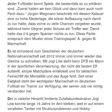
J
eder Fußballer kennt Spiele, die bestenfalls so zu erklären
sind: „Zuerst hatten wir kein Glück und dann kam auch noch
Pech dazu.“ Jürgen Wegmann beschrieb mit diesem Kalauer
eine zu hohe Niederlage, die seiner Auffassung nach damit
zu tun hatte, dass vorne zu viele Chancen vergeben wurde,
während beim Gegner jeder Schuss ein Treffer war. Damit
hatte das 0:6 gegen Spanien nichts zu tun. Diese Partie
entsprach dem Muster eines Trainingsspiel: A- gegen B-
Mannschaft.
E
s ist ermüdend zum Geschehen der deutschen
Nationalmannschaft seit 2012 immer und immer wieder das
Gleiche zu schreiben: Mit Jogi Löw steht beim DFB ein Mann
in der sportlichen Verantwortung, der nicht die besten Elf
aufstellt, simple Matchpläne entwickelt und für taktischen
Feinschliff die Mentalität und das Auge fehlt. Seit einer
Ewigkeit steht der wichtigsten Mannschaft im deutschen
Fußball ein Trainer zur Verfügung, der seinen Job nie richtig
verstanden hat.
D
er in vielerlei Hinsicht limitierte Zufallsbundestrainer Jogi
Löw konnte lange 16 Jahre im Amt bleiben, weil er auf einem
veralteten Tanker mit Strukturproblemen und Hobby-