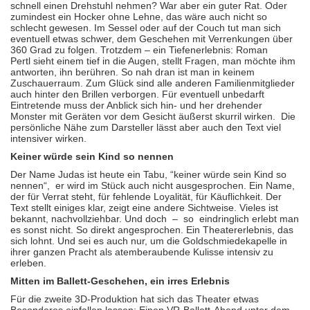
schnell einen Drehstuhl nehmen? War aber ein guter Rat. Oder
zumindest ein Hocker ohne Lehne, das wäre auch nicht so
schlecht gewesen. Im Sessel oder auf der Couch tut man sich
eventuell etwas schwer, dem Geschehen mit Verrenkungen über
360 Grad zu folgen. Trotzdem – ein Tiefenerlebnis: Roman
Pertl
sieht einem tief in die Augen, stellt Fragen, man möchte ihm
antworten, ihn berühren. So nah dran ist man in keinem
Zuschauerraum. Zum Glück sind alle anderen Familienmitglieder
auch hinter den Brillen verborgen. Für eventuell unbedarft
Eintretende muss der Anblick sich hin- und her drehender
Monster mit Geräten vor dem Gesicht äußerst skurril wirken.
Die
persönliche Nähe zum Darsteller lässt aber auch den Text viel
intensiver wirken.
Keiner würde sein Kind so nennen
Der Name Judas ist heute ein Tabu, “keiner würde sein Kind so
nennen“,
er wird im Stück auch nicht ausgesprochen. Ein Name,
der für Verrat steht, für fehlende Loyalität, für Käuflichkeit. Der
Text stellt einiges klar, zeigt eine andere Sichtweise. Vieles ist
bekannt, nachvollziehbar. Und doch
–
so
eindringlich erlebt man
es sonst nicht. So direkt angesprochen. Ein Theatererlebnis, das
sich lohnt. Und sei es auch nur, um die Goldschmiedekapelle in
ihrer ganzen Pracht als atemberaubende Kulisse intensiv zu
erleben.
Mitten im Ballett-Geschehen, ein irres Erlebnis
Für die zweite 3D-Produktion hat sich das Theater etwas