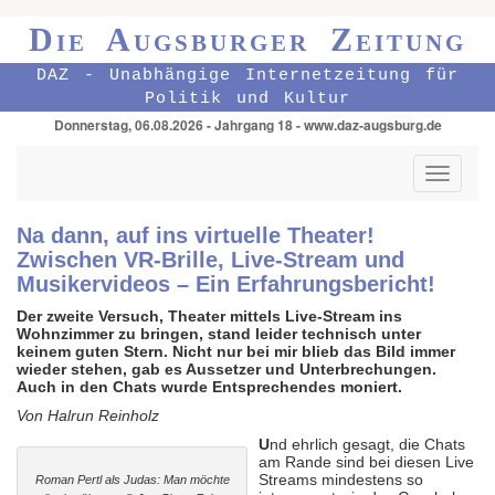
Die Augsburger Zeitung
DAZ - Unabhängige Internetzeitung für
Politik und Kultur
Donnerstag, 06.08.2026 - Jahrgang 18 - www.daz-augsburg.de
Toggle
navigati
Na dann, auf ins virtuelle Theater!
Zwischen VR-Brille, Live-Stream und
Musikervideos – Ein Erfahrungsbericht!
Der zweite Versuch, Theater mittels Live-Stream ins
Wohnzimmer zu bringen, stand leider technisch unter
keinem guten Stern. Nicht nur bei mir blieb das Bild immer
wieder stehen, gab es Aussetzer und Unterbrechungen.
Auch in den Chats wurde Entsprechendes moniert.
Von Halrun Reinholz
U
nd ehrlich gesagt, die Chats
am Rande sind bei diesen Live
Streams mindestens so
Roman Pertl als Judas: Man möchte