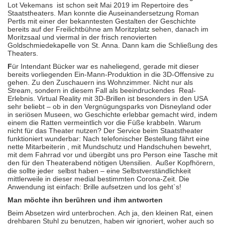
Lot Vekemans
ist schon seit Mai 2019 im Repertoire des
Staatstheaters. Man konnte die Auseinandersetzung Roman
Pertls mit einer der bekanntesten Gestalten der Geschichte
bereits auf der Freilichtbühne am Moritzplatz sehen, danach im
Moritzsaal und viermal in der frisch renovierten
Goldschmiedekapelle von St. Anna. Dann kam die Schließung des
Theaters.
F
ür Intendant Bücker war es naheliegend, gerade mit dieser
bereits vorliegenden Ein-Mann-Produktion in die 3D-Offensive zu
gehen. Zu den Zuschauern ins Wohnzimmer. Nicht nur als
Stream, sondern in diesem Fall als beeindruckendes
Real-
Erlebnis. Virtual Reality mit 3D-Brillen ist besonders in den USA
sehr beliebt – ob in den Vergnügungsparks von Disneyland oder
in seriösen Museen, wo Geschichte erlebbar gemacht wird, indem
einem die Ratten vermeintlich vor die Füße krabbeln. Warum
nicht für das Theater nutzen? Der Service beim Staatstheater
funktioniert wunderbar: Nach telefonischer Bestellung fährt eine
nette Mitarbeiterin , mit Mundschutz und Handschuhen bewehrt,
mit dem Fahrrad vor und übergibt uns pro Person eine Tasche mit
den für den Theaterabend nötigen Utensilien.
Außer Kopfhörern,
die sollte jeder
selbst haben – eine Selbstverständlichkeit
mittlerweile in dieser medial bestimmten Corona-Zeit. Die
Anwendung ist einfach: Brille aufsetzen und los geht`s!
Man möchte ihn berühren und ihm antworten
Beim Absetzen wird unterbrochen. Ach ja, den kleinen Rat, einen
drehbaren Stuhl zu benutzen, haben wir ignoriert, woher auch so