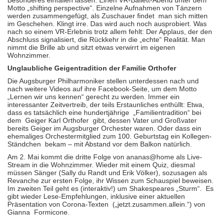
Besonderes einfallen lassen: Einen VR-Ballett-Abend unter dem
Motto „shifting perspective“. Einzelne Aufnahmen von Tänzern
werden zusammengefügt, als Zuschauer findet
man sich mitten
im Geschehen. Klingt irre. Das wird auch noch ausprobiert. Was
nach so einem VR-Erlebnis trotz allem fehlt: Der Applaus, der den
Abschluss signalisiert, die Rückkehr in die „echte“ Realität. Man
nimmt die Brille ab und sitzt etwas verwirrt im eigenen
Wohnzimmer.
Unglaubliche Geigentradition der Familie Orthofer
Die Augsburger Philharmoniker stellen unterdessen nach und
nach weitere Videos auf ihre Facebook-Seite, um dem Motto
„Lernen wir uns kennen“ gerecht zu werden. Immer ein
interessanter Zeitvertreib, der teils Erstaunliches enthüllt: Etwa,
dass es tatsächlich eine hundertjährige
„Familientradition“ bei
dem
Geiger Karl Orthofer
gibt, dessen Vater und Großvater
bereits Geiger im Augsburger Orchester waren. Oder dass ein
ehemaliges Orchestermitglied zum 100. Geburtstag ein Kollegen-
Ständchen
bekam – mit Abstand vor dem Balkon natürlich.
Am 2. Mai kommt die dritte Folge von ananas@home als Live-
Stream in die Wohnzimmer. Wieder mit einem Quiz, diesmal
müssen Sänger (Sally du Randt und Erik Völker), sozusagen als
Revanche zur ersten Folge, ihr Wissen zum Schauspiel beweisen.
Im zweiten Teil geht es (interaktiv!) um Shakespeares „Sturm“.
Es
gibt wieder Lese-Empfehlungen, inklusive einer aktuellen
Präsentation von Corona-Texten
(„jetzt.zusammen.allein.“) von
Gianna
Formicone.