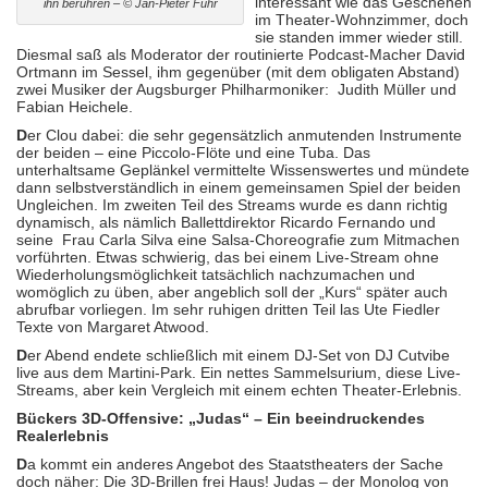
interessant wie das Geschehen
ihn berühren – © Jan-Pieter Fuhr
im Theater-Wohnzimmer, doch
sie standen immer wieder still.
Diesmal saß als Moderator der routinierte Podcast-Macher David
Ortmann im Sessel, ihm gegenüber (mit dem obligaten Abstand)
zwei Musiker der Augsburger Philharmoniker:
Judith Müller und
Fabian Heichele.
D
er Clou dabei: die sehr gegensätzlich anmutenden Instrumente
der beiden – eine Piccolo-Flöte und eine Tuba. Das
unterhaltsame Geplänkel vermittelte Wissenswertes und mündete
dann selbstverständlich in einem gemeinsamen Spiel der beiden
Ungleichen. Im zweiten Teil des Streams wurde es dann richtig
dynamisch, als nämlich Ballettdirektor Ricardo Fernando und
seine
Frau Carla Silva eine Salsa-Choreografie zum Mitmachen
vorführten. Etwas schwierig, das bei einem Live-Stream ohne
Wiederholungsmöglichkeit tatsächlich nachzumachen und
womöglich zu üben, aber angeblich soll der „Kurs“ später auch
abrufbar vorliegen. Im sehr ruhigen dritten Teil las Ute Fiedler
Texte von Margaret Atwood.
D
er Abend endete schließlich mit einem DJ-Set von DJ Cutvibe
live aus dem Martini-Park. Ein nettes Sammelsurium, diese Live-
Streams, aber kein Vergleich mit einem echten Theater-Erlebnis.
Bückers 3D-Offensive: „Judas“ – Ein beeindruckendes
Realerlebnis
D
a kommt ein anderes Angebot des Staatstheaters der Sache
doch näher: Die 3D-Brillen frei Haus! Judas – der Monolog von