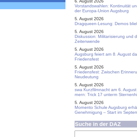
6. August 2026
Vorstandswahlen: Kontinuität u
der Europa-Union Augsburg
5. August 2026
Dragqueen-Lesung: Demos bliebe
5. August 2026
Diskussion: Mi­li­ta­ri­sie­rung u
Zeitenwende
5. August 2026
Augsburg feiert am 8. August d
Friedensfest
5. August 2026
Friedensfest: Zwischen Erinner
Neudeutung
5. August 2026
swa Kurz­film­nacht am 6. August 
mern: Trick 17 unterm Sternen­
5. August 2026
Momento Schule Augsburg erhäl
Genehmigung – Start im Septe
Suche in der DAZ