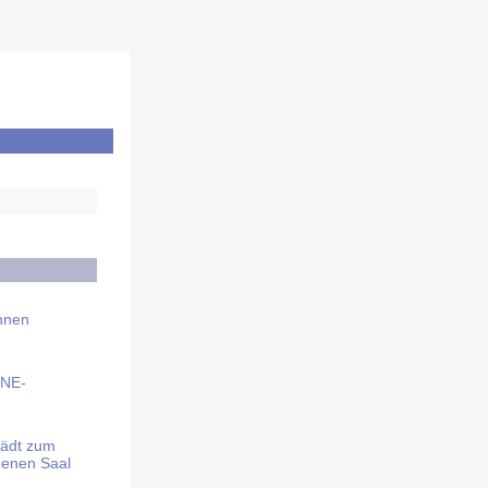
Ihnen
BNE-
lädt zum
denen Saal