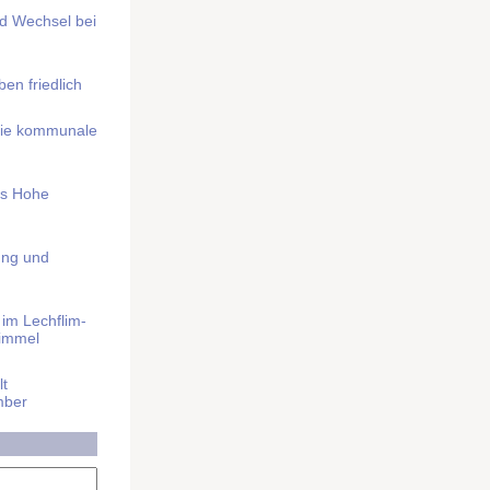
nd Wechsel bei
n friedlich
nd die kommunale
as Hohe
ung und
im Lech­flim­
himmel
t
mber