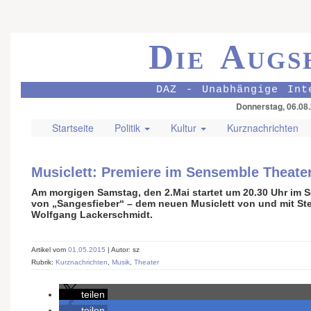
Die Augs
DAZ - Unabhängige Int
Donnerstag, 06.08
Startseite
Politik
Kultur
Kurznachrichten
Musiclett: Premiere im Sensemble Theate
Am morgigen Samstag, den 2.Mai startet um 20.30 Uhr im 
von „Sangesfieber“ – dem neuen Musiclett von und mit St
Wolfgang Lackerschmidt.
Artikel vom
01.05.2015
| Autor: sz
Rubrik:
Kurznachrichten
,
Musik
,
Theater
teilen
teilen