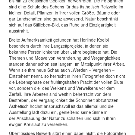
bis hin zu erotischen Gebilden hervortreten. Die Fotografien
sind eine Schule des Sehens für das ästhetisch Reizvolle im
kleinen Detail, Pflanzen in ihrer vollen Größe, Bäume oder
gar Landschaften sind ganz abwesend. Natur beschränkt
sich auf das Stillleben-Bild, das Ruhe und Einzigartigkeit
ausstrahlt.
Breite Aufmerksamkeit gefunden hat Herlinde Koelbl
besonders durch ihre Langzeitprojekte, in denen sie
bekannte Persönlichkeiten über Jahre begleitete hat. Die
Themen und Motive von Veränderung und Vergänglichkeit
standen daher schon seit langem
im Mittelpunkt ihrer Arbeit.
Wenn sie ihre neue Schau auch „Werden – Vergehen –
Entstehen“ nennt, so herrscht in ihren Fotografien doch nicht
die Lebensphase der frühlingshaften Pracht der vollen Blüte
vor, sondern die
des Welkens und Verwelkens vor dem
Zerfall. Ihre Arbeiten sind weithin beherrscht von dem
Bestreben, der Vergänglichkeit die Schönheit abzutrotzen.
Ästhetisch höchst anspruchsvoll ist das allemal und die
Ausstellung lädt dazu ein, genießend seine Sinne in
der
Anschauung der Natur zu schärfen und sich in ihren
ewigen Kreislauf zu versenken.
Überflüssiges Beiwerk stört einen dabei nicht, die Fotografien