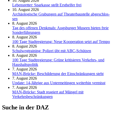
10. August 2026
Le­bens­ret­ter: Spar­kas­se stellt Erst­hel­fer frei
10. August 2026
Ar­chäo­lo­gi­sche Gra­bun­gen auf Thea­ter­bau­stel­le ab­ge­schlos­
sen
8. August 2026
Tag des offenen Denkmals: Augsburger Museen bieten freie
Sonderführungen
8. August 2026
100 Tage Stadtregierung: Neue Kooperation setzt auf Tempo
8. August 2026
Schul­weg­trai­ning: Poli­zei übt mit ABC-Schüt­zen
8. August 2026
100 Tage Stadtregierung: Grüne kritisieren Verkehrs- und
Haushaltspolitik
7. August 2026
MAN-Brücke: Beschilderung der Einschränkungen steht
7. August 2026
Update: 14-Jährige aus Untermeitingen weiterhin vermisst
7. August 2026
MAN-Brücke: Stadt reagiert auf Mängel mit
Verkehrsbeschränkungen
Suche in der DAZ