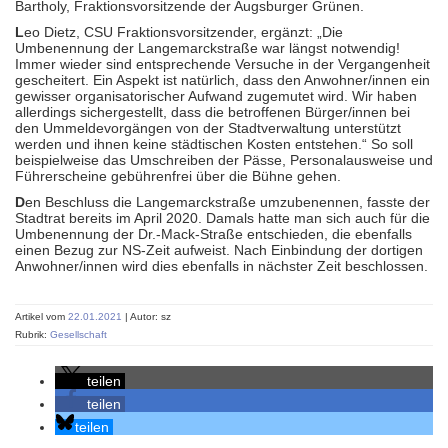
Bartholy, Fraktionsvorsitzende der Augsburger Grünen.
L
eo Dietz, CSU Fraktionsvorsitzender, ergänzt: „Die
Umbenennung der Langemarckstraße war längst notwendig!
Immer wieder sind entsprechende Versuche in der Vergangenheit
gescheitert. Ein Aspekt ist natürlich, dass den Anwohner/innen ein
gewisser organisatorischer Aufwand zugemutet wird. Wir haben
allerdings sichergestellt, dass die betroffenen Bürger/innen bei
den Ummeldevorgängen von der Stadtverwaltung unterstützt
werden und ihnen keine städtischen Kosten entstehen.“ So soll
beispielweise das Umschreiben der Pässe, Personalausweise und
Führerscheine gebührenfrei über die Bühne gehen.
D
en Beschluss die Langemarckstraße umzubenennen, fasste der
Stadtrat bereits im April 2020. Damals hatte man sich auch für die
Umbenennung der Dr.-Mack-Straße entschieden, die ebenfalls
einen Bezug zur NS-Zeit aufweist. Nach Einbindung der dortigen
Anwohner/innen wird dies ebenfalls in nächster Zeit beschlossen.
Artikel vom
22.01.2021
| Autor: sz
Rubrik:
Gesellschaft
teilen
teilen
teilen