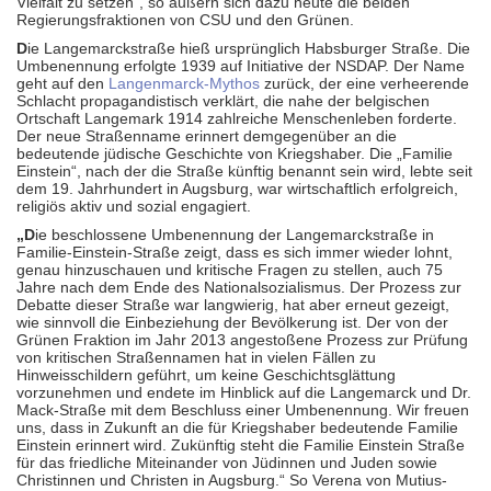
Vielfalt zu setzen“, so äußern sich dazu heute die beiden
Regierungsfraktionen von CSU und den Grünen.
D
ie Langemarckstraße hieß ursprünglich Habsburger Straße. Die
Umbenennung erfolgte 1939 auf Initiative der NSDAP. Der Name
geht auf den
Langenmarck-Mythos
zurück, der eine verheerende
Schlacht propagandistisch verklärt, die nahe der belgischen
Ortschaft Langemark 1914 zahlreiche Menschenleben forderte.
Der neue Straßenname erinnert demgegenüber an die
bedeutende jüdische Geschichte von Kriegshaber. Die „Familie
Einstein“, nach der die Straße künftig benannt sein wird, lebte seit
dem 19. Jahrhundert in Augsburg, war wirtschaftlich erfolgreich,
religiös aktiv und sozial engagiert.
„D
ie beschlossene Umbenennung der Langemarckstraße in
Familie-Einstein-Straße zeigt, dass es sich immer wieder lohnt,
genau hinzuschauen und kritische Fragen zu stellen, auch 75
Jahre nach dem Ende des Nationalsozialismus. Der Prozess zur
Debatte dieser Straße war langwierig, hat aber erneut gezeigt,
wie sinnvoll die Einbeziehung der Bevölkerung ist. Der von der
Grünen Fraktion im Jahr 2013 angestoßene Prozess zur Prüfung
von kritischen Straßennamen hat in vielen Fällen zu
Hinweisschildern geführt, um keine Geschichtsglättung
vorzunehmen und endete im Hinblick auf die Langemarck und Dr.
Mack-Straße mit dem Beschluss einer Umbenennung. Wir freuen
uns, dass in Zukunft an die für Kriegshaber bedeutende Familie
Einstein erinnert wird. Zukünftig steht die Familie Einstein Straße
für das friedliche Miteinander von Jüdinnen und Juden sowie
Christinnen und Christen in Augsburg.“ So Verena von Mutius-