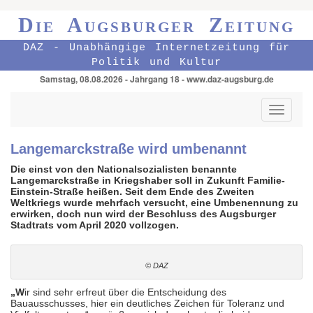
Die Augsburger Zeitung
DAZ - Unabhängige Internetzeitung für
Politik und Kultur
Samstag, 08.08.2026 - Jahrgang 18 - www.daz-augsburg.de
Toggle
navigati
Langemarckstraße wird umbenannt
Die einst von den Nationalsozialisten benannte
Langemarckstraße in Kriegshaber soll in Zukunft Familie-
Einstein-Straße heißen. Seit dem Ende des Zweiten
Weltkriegs wurde mehrfach versucht, eine Umbenennung zu
erwirken, doch nun wird der Beschluss des Augsburger
Stadtrats vom April 2020 vollzogen.
© DAZ
„W
ir sind sehr erfreut über die Entscheidung des
Bauausschusses, hier ein deutliches Zeichen für Toleranz und