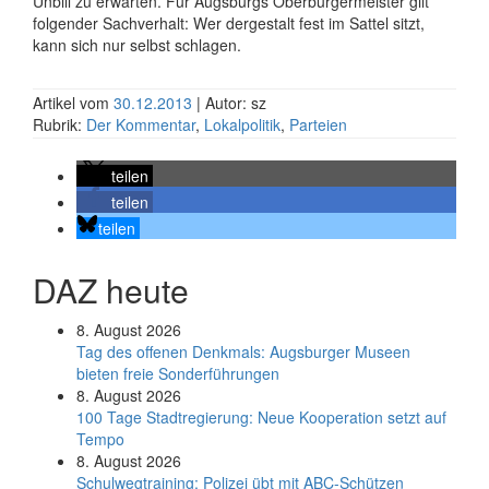
Unbill zu erwarten. Für Augsburgs Oberbürgermeister gilt
folgender Sachverhalt: Wer dergestalt fest im Sattel sitzt,
kann sich nur selbst schlagen.
Artikel vom
30.12.2013
| Autor: sz
Rubrik:
Der Kommentar
,
Lokalpolitik
,
Parteien
teilen
teilen
teilen
DAZ heute
8. August 2026
Tag des offenen Denkmals: Augsburger Museen
bieten freie Sonderführungen
8. August 2026
100 Tage Stadtregierung: Neue Kooperation setzt auf
Tempo
8. August 2026
Schul­weg­trai­ning: Poli­zei übt mit ABC-Schüt­zen