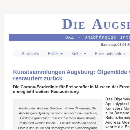
Die Augs
DAZ - Unabhängige Int
Samstag, 08.08.2
Startseite
Politik
Kultur
Kurznachrichten
Kunstsammlungen Augsburg: Ölgemälde 
restauriert zurück
Die Corona-Förderlinie für Freiberufler in Museen der Ern
ermöglicht weitere Restaurierung
D
as Ölgemäl
Apokalyptis
Künstlers Ma
Restaurator Andreas Goetzke mit dem Ölgemälde „Die
zum Bestand 
Anbetungdes Apokalyptischen Lammes“, das durch ein
Schaezlerpala
Förderprogrammder Ernst von Siemens Kunststiftung
Andreas Goet
restauriert werden konnte. Es ist nun wieder an seinen
kehrte die En
Platz in der Deutschen Barockgalerie im Schaezlerpalais