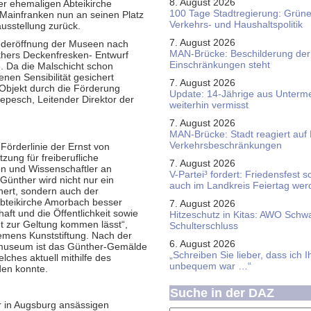
8. August 2026
er ehemaligen Abteikirche
100 Tage Stadtregierung: Grüne 
Mainfranken nun an seinen Platz
Verkehrs- und Haushaltspolitik
usstellung zurück.
7. August 2026
ederöffnung der Museen nach
MAN-Brücke: Beschilderung der
thers Deckenfresken- Entwurf
Einschränkungen steht
e. Da die Malschicht schon
enen Sensibilität gesichert
7. August 2026
 Objekt durch die Förderung
Update: 14-Jährige aus Unterme
repesch, Leitender Direktor der
weiterhin vermisst
7. August 2026
MAN-Brücke: Stadt reagiert auf
Verkehrsbeschränkungen
Förderlinie der Ernst von
zung für freiberufliche
7. August 2026
n und Wissenschaftler an
V-Partei­³ fordert: Friedens­fest 
ünther wird nicht nur ein
auch im Land­kreis Feier­tag we
ert, sondern auch der
bteikirche Amorbach besser
7. August 2026
aft und die Öffentlichkeit sowie
Hitzeschutz in Kitas: AWO Schw
t zur Geltung kommen lässt“,
Schulterschluss
iemens Kunststiftung. Nach der
6. August 2026
nmuseum ist das Günther-Gemälde
„Schreiben Sie lieber, dass ich 
ches aktuell mithilfe des
unbequem war …“
den konnte.
Suche in der DAZ
r in Augsburg ansässigen