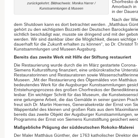
Chorfresko d
zurückgekehrt. Bildnachweis: Monika Harrer /
Amorbach in 
Kunstsammlungen & Museen
in der Dauera
Nach der Wi
dem Shutdown kann es dort betrachtet werden. „Matthäus Gün
gehört zu den wichtigsten Bozzetti der Deutschen Barockgaleri
sichtlich beschädigt war, musste sie dringend und mit der gebot
werden. Wir sind dankbar über die Möglichkeit, dieses wichtige
dauerhaft für die Zukunft erhalten zu können“, so Dr. Christof T
Kunstsammlungen und Museen Augsburg.
Bereits das zweite Werk mit Hilfe der Stiftung restauriert
Die Restaurierung wurde durch die im März gestartete Corona- 
Siemens Kulturstiftung finanziert, eine unbürokratische Unterstüt
Restauratorinnen und Restauratoren sowie Wissenschaftlerinne
Museen. „Mit der Restaurierung des Ölgemäldes von Matthäus G
bedeutendes Werk für die Augsburger Kunstsammlungen gesich
Entstehungsprozess des großen Chorfreskos der Benediktinera
lesbar. Ein wichtiger Schritt für das Museum, die Kunstwissensch
eine gelungene Arbeit, die das Gemälde in seiner ganzen Prach
freut sich Dr. Martin Hoernes, Generalsekretär der Ernst von S
Wappentafel des kleinen und großen Rats aus dem Maximilia
bereits das zweite Objekt der Augsburger Kunstsammlungen, wel
Programms der Ernst von Siemens Kunststiftung gesichert wer
Maßgebliche Prägung der süddeutschen Rokoko-Malerei
Der Maler Matthäus Günther, der 1763 katholischer Direktor de