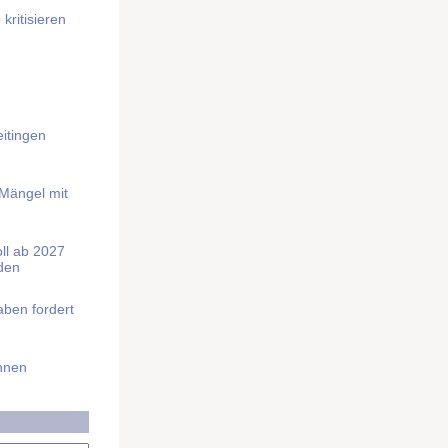
kritisieren
itingen
 Mängel mit
soll ab 2027
rden
aben fordert
Ihnen