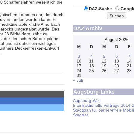
0 Schaffensjahren wesentlich die
DAZ-Suche
Googl
alyptischen Lammes dar, das durch
Suchen
us verstanden werden kann. Er
enediktinerabteikirche Amorbach
DAZ Archiv
tbarocks umgestaltet wurde. Das
23 Bildfeldern, zählt zu
tz der deutschen Barockgalerie
August 2026
uf und ist daher ein wichtiges
M
D
M
D
F
ünthers Deckenfresken-Entwurf
.
3
4
5
6
7
10
11
12
13
14
17
18
19
20
21
24
25
26
27
28
31
« Juli
Augsburg-Links
Augsburg-Wiki
Interfraktionelle Verträge 2014-
Stadtplan für barrierefreie Mobili
Stadtrat