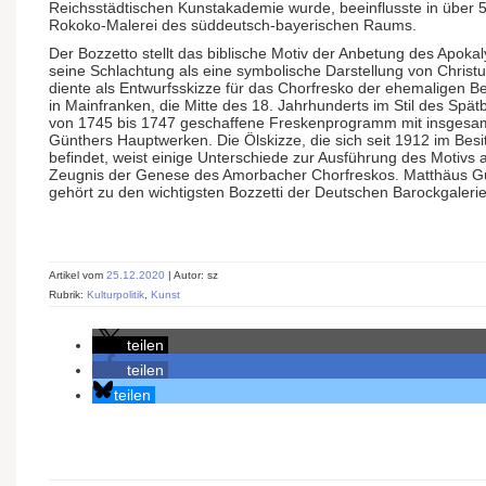
Reichsstädtischen Kunstakademie wurde, beeinflusste in über 5
Rokoko-Malerei des süddeutsch-bayerischen Raums.
Der Bozzetto stellt das biblische Motiv der Anbetung des Apok
seine Schlachtung als eine symbolische Darstellung von Christ
diente als Entwurfsskizze für das Chorfresko der ehemaligen B
in Mainfranken, die Mitte des 18. Jahrhunderts im Stil des Spä
von 1745 bis 1747 geschaffene Freskenprogramm mit insgesamt 
Günthers Hauptwerken. Die Ölskizze, die sich seit 1912 im Besi
befindet, weist einige Unterschiede zur Ausführung des Motivs a
Zeugnis der Genese des Amorbacher Chorfreskos. Matthäus G
gehört zu den wichtigsten Bozzetti der Deutschen Barockgalerie
Artikel vom
25.12.2020
| Autor: sz
Rubrik:
Kulturpolitik
,
Kunst
teilen
teilen
teilen