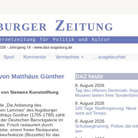
burger Zeitung
ernetzeitung für Politik und Kultur
026 - Jahrgang 18 - www.daz-augsburg.de
Sport
Kommentar
Vermischtes
… ausgeleuchtet
von Matthäus Günther
DAZ heute
8. August 2026
Tag des offenen Denkmals: Aug
st von Siemens Kunststiftung
Museen bieten freie Sonderfüh
8. August 2026
de „Die Anbetung des
100 Tage Stadtregierung: Neue
chen Lammes“ des Augsburger
setzt auf Tempo
tthäus Günther (1705-1788) zählt
der Deutschen Barockgalerie im
8. August 2026
is. Frisch restauriert durch
Schul­weg­trai­ning: Poli­zei übt 
zke, einem freien Restaurator,
zen
twurfsskizze (Bozzetto) für das