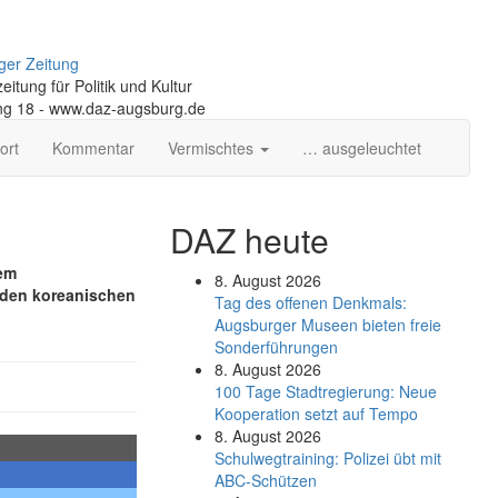
ger Zeitung
itung für Politik und Kultur
ng 18 - www.daz-augsburg.de
ort
Kommentar
Vermischtes
… ausgeleuchtet
DAZ heute
nem
8. August 2026
 den koreanischen
Tag des offenen Denkmals:
Augsburger Museen bieten freie
Sonderführungen
8. August 2026
100 Tage Stadtregierung: Neue
Kooperation setzt auf Tempo
8. August 2026
Schul­weg­trai­ning: Poli­zei übt mit
ABC-Schüt­zen