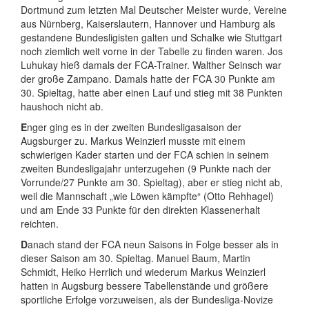
Dortmund zum letzten Mal Deutscher Meister wurde, Vereine
aus Nürnberg, Kaiserslautern, Hannover und Hamburg als
gestandene Bundesligisten galten und Schalke wie Stuttgart
noch ziemlich weit vorne in der Tabelle zu finden waren. Jos
Luhukay hieß damals der FCA-Trainer. Walther Seinsch war
der große Zampano. Damals hatte der FCA 30 Punkte am
30. Spieltag, hatte aber einen Lauf und stieg mit 38 Punkten
haushoch nicht ab.
E
nger ging es in der zweiten Bundesligasaison der
Augsburger zu. Markus Weinzierl musste mit einem
schwierigen Kader starten und der FCA schien in seinem
zweiten Bundesligajahr unterzugehen (9 Punkte nach der
Vorrunde/27 Punkte am 30. Spieltag), aber er stieg nicht ab,
weil die Mannschaft „wie Löwen kämpfte“ (Otto Rehhagel)
und am Ende 33 Punkte für den direkten Klassenerhalt
reichten.
D
anach stand der FCA neun Saisons in Folge besser als in
dieser Saison am 30. Spieltag. Manuel Baum, Martin
Schmidt, Heiko Herrlich und wiederum Markus Weinzierl
hatten in Augsburg bessere Tabellenstände und größere
sportliche Erfolge vorzuweisen, als der Bundesliga-Novize