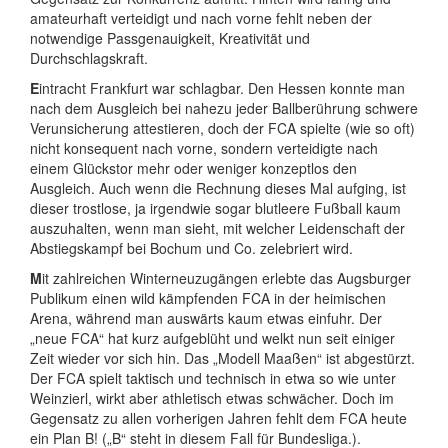
amateurhaft verteidigt und nach vorne fehlt neben der
notwendige Passgenauigkeit, Kreativität und
Durchschlagskraft.
E
intracht Frankfurt war schlagbar. Den Hessen konnte man
nach dem Ausgleich bei nahezu jeder Ballberührung schwere
Verunsicherung attestieren, doch der FCA spielte (wie so oft)
nicht konsequent nach vorne, sondern verteidigte nach
einem Glückstor mehr oder weniger konzeptlos den
Ausgleich. Auch wenn die Rechnung dieses Mal aufging, ist
dieser trostlose, ja irgendwie sogar blutleere Fußball kaum
auszuhalten, wenn man sieht, mit welcher Leidenschaft der
Abstiegskampf bei Bochum und Co. zelebriert wird.
M
it zahlreichen Winterneuzugängen erlebte das Augsburger
Publikum einen wild kämpfenden FCA in der heimischen
Arena, während man auswärts kaum etwas einfuhr. Der
„neue FCA“ hat kurz aufgeblüht und welkt nun seit einiger
Zeit wieder vor sich hin. Das „Modell Maaßen“ ist abgestürzt.
Der FCA spielt taktisch und technisch in etwa so wie unter
Weinzierl, wirkt aber athletisch etwas schwächer. Doch im
Gegensatz zu allen vorherigen Jahren fehlt dem FCA heute
ein Plan B! („B“ steht in diesem Fall für Bundesliga.).