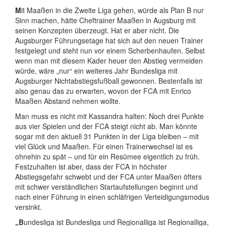
M
it Maaßen in die Zweite Liga gehen, würde als Plan B nur
Sinn machen, hätte Cheftrainer Maaßen in Augsburg mit
seinen Konzepten überzeugt. Hat er aber nicht. Die
Augsburger Führungsetage hat sich auf den neuen Trainer
festgelegt und steht nun vor einem Scherbenhaufen. Selbst
wenn man mit diesem Kader heuer den Abstieg vermeiden
würde, wäre „nur“ ein weiteres Jahr Bundesliga mit
Augsburger Nichtabstiegsfußball gewonnen. Bestenfalls ist
also genau das zu erwarten, wovon der FCA mit Enrico
Maaßen Abstand nehmen wollte.
Man muss es nicht mit Kassandra halten: Noch drei Punkte
aus vier Spielen und der FCA steigt nicht ab. Man könnte
sogar mit den aktuell 31 Punkten in der Liga bleiben – mit
viel Glück und Maaßen. Für einen Trainerwechsel ist es
ohnehin zu spät – und für ein Resümee eigentlich zu früh.
Festzuhalten ist aber, dass der FCA in höchster
Abstiegsgefahr schwebt und der FCA unter Maaßen öfters
mit schwer verständlichen Startaufstellungen beginnt und
nach einer Führung in einen schläfrigen Verteidigungsmodus
versinkt.
„B
undesliga ist Bundesliga und Regionalliga ist Regionalliga,