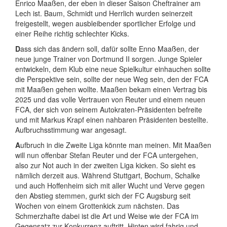
Enrico Maaßen, der eben in dieser Saison Cheftrainer am
Lech ist. Baum, Schmidt und Herrlich wurden seinerzeit
freigestellt, wegen ausbleibender sportlicher Erfolge und
einer Reihe richtig schlechter Kicks.
D
ass sich das ändern soll, dafür sollte Enno Maaßen, der
neue junge Trainer von Dortmund II sorgen. Junge Spieler
entwickeln, dem Klub eine neue Spielkultur einhauchen sollte
die Perspektive sein, sollte der neue Weg sein, den der FCA
mit Maaßen gehen wollte. Maaßen bekam einen Vertrag bis
2025 und das volle Vertrauen von Reuter und einem neuen
FCA, der sich von seinem Autokraten-Präsidenten befreite
und mit Markus Krapf einen nahbaren Präsidenten bestellte.
Aufbruchsstimmung war angesagt.
A
ufbruch in die Zweite Liga könnte man meinen. Mit Maaßen
will nun offenbar Stefan Reuter und der FCA untergehen,
also zur Not auch in der zweiten Liga kicken. So sieht es
nämlich derzeit aus. Während Stuttgart, Bochum, Schalke
und auch Hoffenheim sich mit aller Wucht und Verve gegen
den Abstieg stemmen, gurkt sich der FC Augsburg seit
Wochen von einem Grottenkick zum nächsten. Das
Schmerzhafte dabei ist die Art und Weise wie der FCA im
Gegensatz zur Konkurrenz auftritt. Hinten wird fahrig und