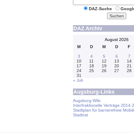
DAZ-Suche
Googl
Suchen
DAZ Archiv
August 2026
M
D
M
D
F
3
4
5
6
7
10
11
12
13
14
17
18
19
20
21
24
25
26
27
28
31
« Juli
Augsburg-Links
Augsburg-Wiki
Interfraktionelle Verträge 2014-
Stadtplan für barrierefreie Mobili
Stadtrat