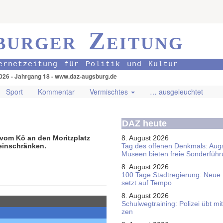
burger Zeitung
ernetzeitung für Politik und Kultur
026 - Jahrgang 18 - www.daz-augsburg.de
Sport
Kommentar
Vermischtes
… ausgeleuchtet
DAZ heute
om Kö an den Moritzplatz
8. August 2026
einschränken.
Tag des offenen Denkmals: Aug
Museen bieten freie Sonderfüh
8. August 2026
100 Tage Stadtregierung: Neue
setzt auf Tempo
8. August 2026
Schul­weg­trai­ning: Poli­zei übt 
zen