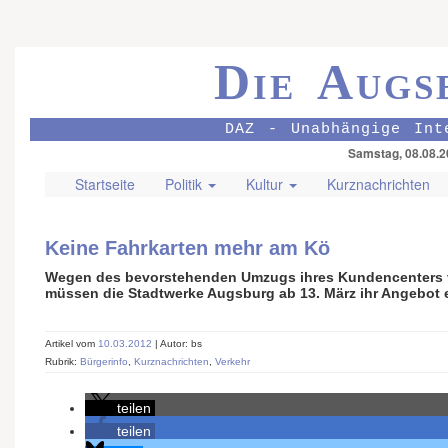
Die Augs
DAZ - Unabhängige Int
Samstag, 08.08.2
Startseite
Politik
Kultur
Kurznachrichten
Keine Fahrkarten mehr am Kö
Wegen des bevorstehenden Umzugs ihres Kundencenters v
müssen die Stadtwerke Augsburg ab 13. März ihr Angebot 
Artikel vom
10.03.2012
| Autor: bs
Rubrik:
Bürgerinfo
,
Kurznachrichten
,
Verkehr
teilen
teilen