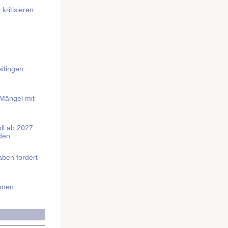
kritisieren
itingen
 Mängel mit
soll ab 2027
rden
aben fordert
Ihnen