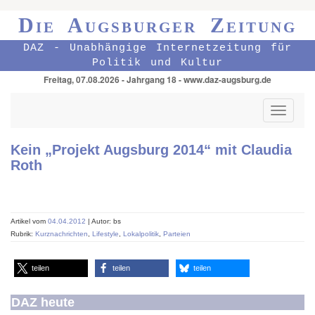
Die Augsburger Zeitung
DAZ - Unabhängige Internetzeitung für
Politik und Kultur
Freitag, 07.08.2026 - Jahrgang 18 - www.daz-augsburg.de
Toggle
navigati
Kein „Projekt Augsburg 2014“ mit Claudia
Roth
Artikel vom
04.04.2012
| Autor: bs
Rubrik:
Kurznachrichten
,
Lifestyle
,
Lokalpolitik
,
Parteien
teilen
teilen
teilen
DAZ heute