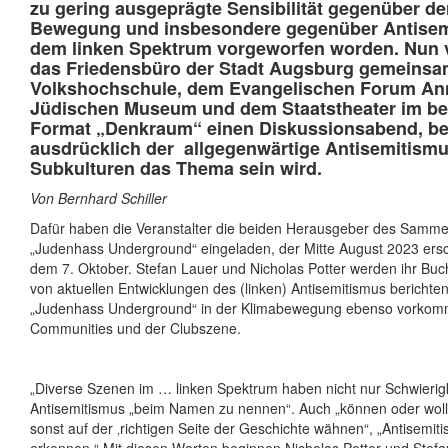
zu gering ausgeprägte Sensibilität gegenüber d
Bewegung und insbesondere gegenüber Antisem
dem linken Spektrum vorgeworfen worden. Nun v
das Friedensbüro der Stadt Augsburg gemeinsa
Volkshochschule, dem Evangelischen Forum An
Jüdischen Museum und dem Staatstheater im b
Format „Denkraum“ einen Diskussionsabend, b
ausdrücklich der
allgegenwärtige Antisemitismu
Subkulturen das Thema sein wird.
Von Bernhard Schiller
Dafür haben die Veranstalter die beiden Herausgeber des Samm
„Judenhass Underground“ eingeladen, der Mitte August 2023 ersch
dem 7. Oktober. Stefan Lauer und Nicholas Potter werden ihr Buc
von aktuellen Entwicklungen des (linken) Antisemitismus berichten,
„Judenhass Underground“ in der Klimabewegung ebenso vorkomm
Communities und der Clubszene.
„Diverse Szenen im … linken Spektrum haben nicht nur Schwierig
Antisemitismus „beim Namen zu nennen“. Auch „können oder wolle
sonst auf der ‚richtigen Seite der Geschichte wähnen“, „Antisemiti