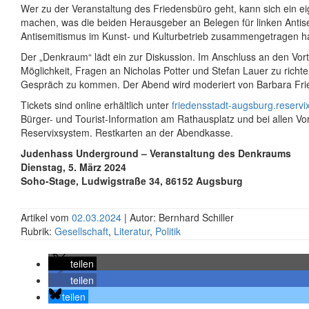
Wer zu der Veranstaltung des Friedensbüro geht, kann sich ein e
machen, was die beiden Herausgeber an Belegen für linken Anti
Antisemitismus im Kunst- und Kulturbetrieb zusammengetragen h
Der „Denkraum“ lädt ein zur Diskussion. Im Anschluss an den Vort
Möglichkeit, Fragen an Nicholas Potter und Stefan Lauer zu richte
Gespräch zu kommen. Der Abend wird moderiert von Barbara Frie
Tickets sind online erhältlich unter
friedensstadt-augsburg.reservi
Bürger- und Tourist-Information am Rathausplatz und bei allen Vor
Reservixsystem. Restkarten an der Abendkasse.
Judenhass Underground – Veranstaltung des Denkraums
Dienstag, 5. März 2024
Soho-Stage, Ludwigstraße 34, 86152 Augsburg
Artikel vom
02.03.2024
| Autor: Bernhard Schiller
Rubrik:
Gesellschaft
,
Literatur
,
Politik
teilen
teilen
teilen