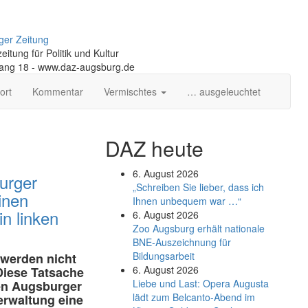
ger Zeitung
itung für Politik und Kultur
gang 18 - www.daz-augsburg.de
ort
Kommentar
Vermischtes
… ausgeleuchtet
DAZ heute
6. August 2026
urger
„Schreiben Sie lieber, dass ich
inen
Ihnen unbequem war …“
n linken
6. August 2026
Zoo Augsburg erhält nationale
BNE-Auszeichnung für
Bildungsarbeit
werden nicht
6. August 2026
Diese Tatsache
Liebe und Last: Opera Augusta
en Augsburger
lädt zum Belcanto-Abend im
erwaltung eine