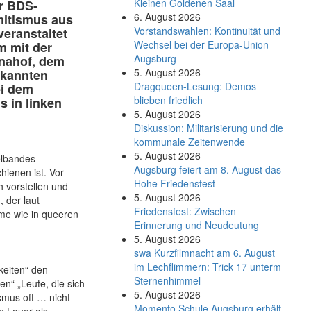
Kleinen Goldenen Saal
er BDS-
6. August 2026
itismus aus
Vorstandswahlen: Kontinuität und
eranstaltet
Wechsel bei der Europa-Union
m mit der
Augsburg
nahof, dem
5. August 2026
ekannten
Dragqueen-Lesung: Demos
ei dem
blieben friedlich
s in linken
5. August 2026
Diskussion: Mi­li­ta­ri­sie­rung und die
kommunale Zeitenwende
5. August 2026
elbandes
Augsburg feiert am 8. August das
ienen ist. Vor
Hohe Friedensfest
h vorstellen und
5. August 2026
 der laut
Friedensfest: Zwischen
e wie in queeren
Erinnerung und Neudeutung
5. August 2026
swa Kurz­film­nacht am 6. August
im Lech­flim­mern: Trick 17 unterm
keiten“ den
Sternen­himmel
n“ „Leute, die sich
5. August 2026
smus oft … nicht
Momento Schule Augsburg erhält