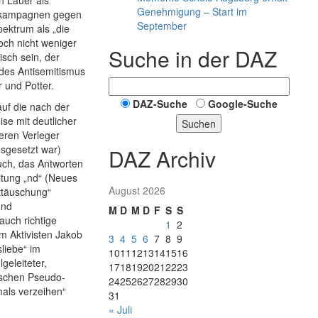
n Lauer als
Genehmigung – Start im
tkampagnen gegen
September
ektrum als „die
och nicht weniger
Suche in der DAZ
isch sein, der
 des Antisemitismus
 und Potter.
DAZ-Suche
Google-Suche
auf die nach der
ise mit deutlicher
Suchen
eren Verleger
sgesetzt war)
DAZ Archiv
uch, das Antworten
eitung „nd“ (Neues
August 2026
ttäuschung“
und
M
D
M
D
F
S
S
auch richtige
1
2
m Aktivisten Jakob
3
4
5
6
7
8
9
liebe“ im
10
11
12
13
14
15
16
eleiteter,
17
18
19
20
21
22
23
utschen Pseudo-
24
25
26
27
28
29
30
mals verzeihen“
31
« Juli