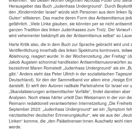
erkennen.“ Mit diesen Worten beginnen Nicholas Potter und Stefa
Herausgeber das Buch „Judenhass Underground“. Durch Boykot
den „Kindermörder Israel“ würde sich Personen aus dem linken Sp
Guten“ stilisieren. Das mache deren Form des Antisemitismus jed
gefährlich. „Viele Linke glauben, sie könnten per se nicht antisemit
ganzen Tradition des linken Judenhasses zum Trotz. Der Vorwurf
wird vehementer bekämpft als der Antisemitismus selbst“ so Lauer
Harte Kritik also, die in dem Buch zur Sprache gebracht wird und 
Veröffentlichung innerhalb des linken Spektrums kontrovers, teilwe
Ablehnung, reagiert wurde: In der Wochenzeitung „der Freitag“ (d
Jakob Augstein schonmal handfesten Antisemitismusvorwürfen au
bezeichnet Maren Romstedt „Judenhass Underground“ als ein „B
gibt.“ Anders sieht das Peter Ullrich in der sozialistischen Tagesz
Deutschland), für den der Sammelband vor allem eine „riesige En
darstellt. Er wirft den Autoren radikale Parteinahme für Israel vor 
„Skandalisierungen antisemitischer Vorfälle“, findet daneben aber 
Analysen. Noch etwas härter urteilt Dan Weissmann in der von de
Reimann redaktionell verantworteten Internetzeitung „Die Freiheits
September 2023: „Judenhass Underground“ sei ein „Symptom fehlg
narzisstischer deutscher Erinnerungskultur“, wie sie aus der „de
Linken“ komme, die „den Palästinenser:innen Auschwitz wohl nie
werde.