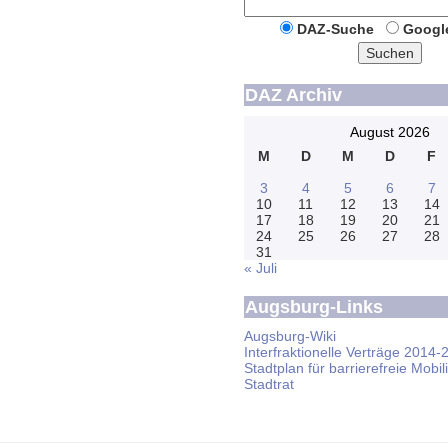
DAZ-Suche
Googl
Suchen
DAZ Archiv
August 2026
M
D
M
D
F
3
4
5
6
7
10
11
12
13
14
17
18
19
20
21
24
25
26
27
28
31
« Juli
Augsburg-Links
Augsburg-Wiki
Interfraktionelle Verträge 2014-
Stadtplan für barrierefreie Mobili
Stadtrat