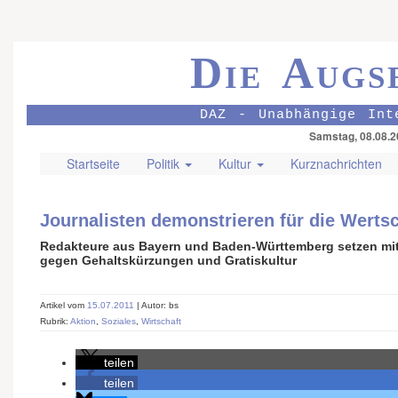
Die Augs
DAZ - Unabhängige Int
Samstag, 08.08.2
Startseite
Politik
Kultur
Kurznachrichten
Journalisten demonstrieren für die Werts
Redakteure aus Bayern und Baden-Württemberg setzen mit
gegen Gehaltskürzungen und Gratiskultur
Artikel vom
15.07.2011
| Autor: bs
Rubrik:
Aktion
,
Soziales
,
Wirtschaft
teilen
teilen