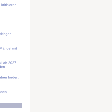
kritisieren
itingen
 Mängel mit
soll ab 2027
rden
aben fordert
Ihnen