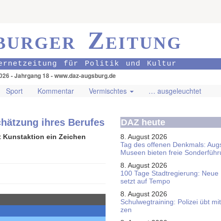
burger Zeitung
ernetzeitung für Politik und Kultur
026 - Jahrgang 18 - www.daz-augsburg.de
Sport
Kommentar
Vermischtes
… ausgeleuchtet
chätzung ihres Berufes
DAZ heute
 Kunstaktion ein Zeichen
8. August 2026
Tag des offenen Denkmals: Aug
Museen bieten freie Sonderfüh
8. August 2026
100 Tage Stadtregierung: Neue
setzt auf Tempo
8. August 2026
Schul­weg­trai­ning: Poli­zei übt 
zen