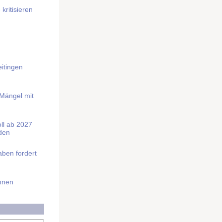
kritisieren
itingen
 Mängel mit
soll ab 2027
rden
aben fordert
Ihnen