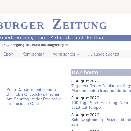
burger Zeitung
ernetzeitung für Politik und Kultur
026 - Jahrgang 18 - www.daz-augsburg.de
Sport
Kommentar
Vermischtes
… ausgeleuchtet
DAZ heute
8. August 2026
Tag des offenen Denkmals: Aug
Pepe Danquart mit seinem
Museen bieten freie Sonderfüh
„Filmobjekt“ Joschka Fischer.
8. August 2026
Am Sonntag ist der Regisseur
100 Tage Stadtregierung: Neue
im Thalia zu Gast.
setzt auf Tempo
8. August 2026
Schul­weg­trai­ning: Poli­zei übt 
zen