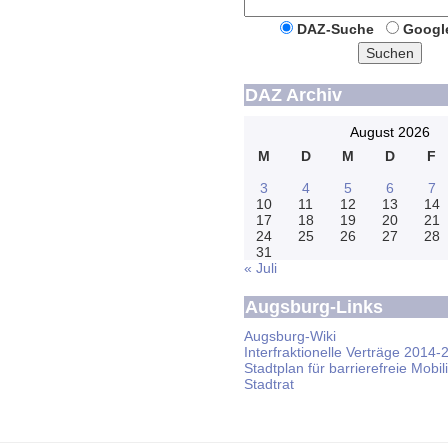
DAZ-Suche
Googl
Suchen
DAZ Archiv
August 2026
M
D
M
D
F
3
4
5
6
7
10
11
12
13
14
17
18
19
20
21
24
25
26
27
28
31
« Juli
Augsburg-Links
Augsburg-Wiki
Interfraktionelle Verträge 2014-
Stadtplan für barrierefreie Mobili
Stadtrat