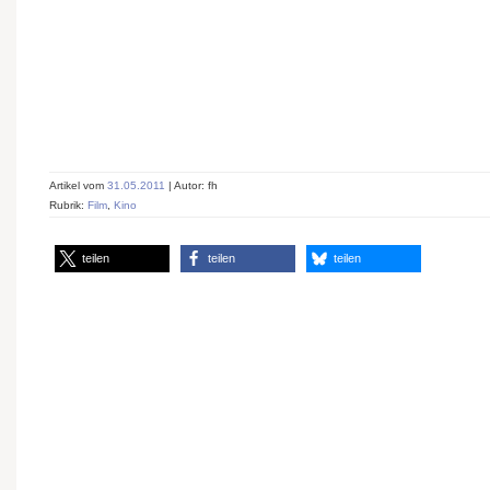
Artikel vom
31.05.2011
| Autor: fh
Rubrik:
Film
,
Kino
teilen
teilen
teilen