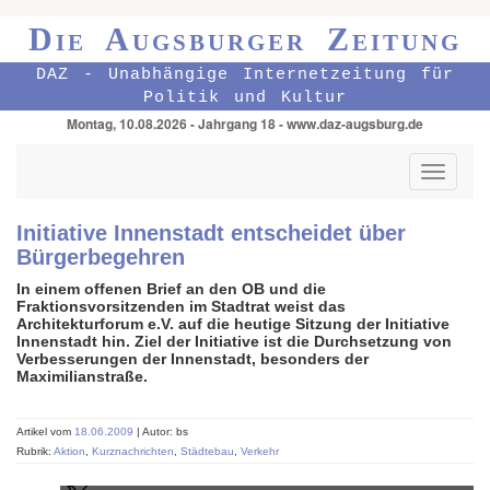
Die Augsburger Zeitung
DAZ - Unabhängige Internetzeitung für
Politik und Kultur
Montag, 10.08.2026 - Jahrgang 18 - www.daz-augsburg.de
Toggle
navigati
Initiative Innenstadt entscheidet über
Bürgerbegehren
In einem offenen Brief an den OB und die
Fraktionsvorsitzenden im Stadtrat weist das
Architekturforum e.V. auf die heutige Sitzung der Initiative
Innenstadt hin. Ziel der Initiative ist die Durchsetzung von
Verbesserungen der Innenstadt, besonders der
Maximilianstraße.
Artikel vom
18.06.2009
| Autor: bs
Rubrik:
Aktion
,
Kurznachrichten
,
Städtebau
,
Verkehr