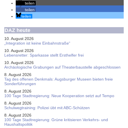
teilen
teilen
teilen
DAZ heute
10. August 2026
„Integration ist keine Einbahnstraße“
10. August 2026
Le­bens­ret­ter: Spar­kas­se stellt Erst­hel­fer frei
10. August 2026
Ar­chäo­lo­gi­sche Gra­bun­gen auf Thea­ter­bau­stel­le ab­ge­schlos­sen
8. August 2026
Tag des offenen Denkmals: Augsburger Museen bieten freie
Sonderführungen
8. August 2026
100 Tage Stadtregierung: Neue Kooperation setzt auf Tempo
8. August 2026
Schul­weg­trai­ning: Poli­zei übt mit ABC-Schüt­zen
8. August 2026
100 Tage Stadtregierung: Grüne kritisieren Verkehrs- und
Haushaltspolitik