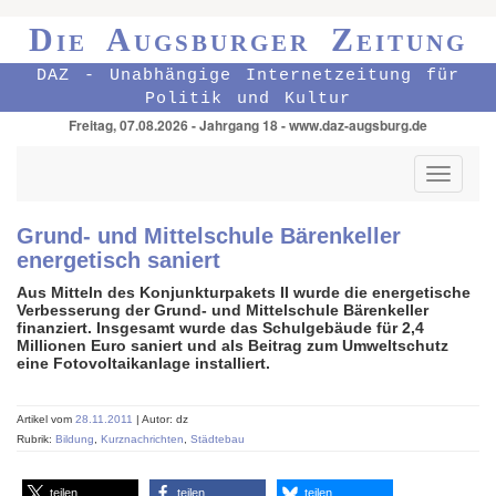
Die Augsburger Zeitung
DAZ - Unabhängige Internetzeitung für
Politik und Kultur
Freitag, 07.08.2026 - Jahrgang 18 - www.daz-augsburg.de
Toggle
navigati
Grund- und Mittelschule Bärenkeller
energetisch saniert
Aus Mitteln des Konjunkturpakets II wurde die energetische
Verbesserung der Grund- und Mittelschule Bärenkeller
finanziert. Insgesamt wurde das Schulgebäude für 2,4
Millionen Euro saniert und als Beitrag zum Umweltschutz
eine Fotovoltaikanlage installiert.
Artikel vom
28.11.2011
| Autor: dz
Rubrik:
Bildung
,
Kurznachrichten
,
Städtebau
teilen
teilen
teilen