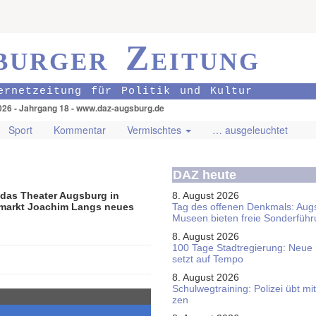
burger Zeitung
ernetzeitung für Politik und Kultur
026 - Jahrgang 18 - www.daz-augsburg.de
Sport
Kommentar
Vermischtes
… ausgeleuchtet
DAZ heute
 das Theater Augsburg in
8. August 2026
tmarkt Joachim Langs neues
Tag des offenen Denkmals: Aug
Museen bieten freie Sonderfüh
8. August 2026
100 Tage Stadtregierung: Neue
setzt auf Tempo
8. August 2026
Schul­weg­trai­ning: Poli­zei übt 
zen