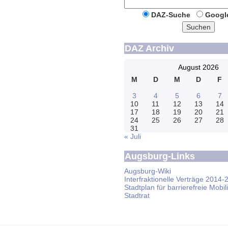
DAZ-Suche
Googl
Suchen
DAZ Archiv
August 2026
M
D
M
D
F
3
4
5
6
7
10
11
12
13
14
17
18
19
20
21
24
25
26
27
28
31
« Juli
Augsburg-Links
Augsburg-Wiki
Interfraktionelle Verträge 2014-
Stadtplan für barrierefreie Mobili
Stadtrat