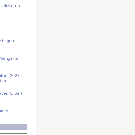
kritisieren
itingen
 Mängel mit
soll ab 2027
rden
aben fordert
Ihnen