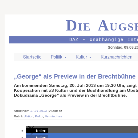
Die Augs
DAZ - Unabhängige Int
Sonntag, 09.08.2
Startseite
Politik
Kultur
Kurznachrichten
„George“ als Preview in der Brechtbühne
Am kommenden Samstag, 20. Juli 2013 um 19.30 Uhr, zeigt
Kooperation mit a3 Kultur und der Buchhandlung am Obs
Dokudrama „George“ als Preview in der Brechtbühne.
Artikel vom
17.07.2013
| Autor: sz
Rubrik:
Aktion
,
Kultur
,
Vermischtes
teilen
teilen