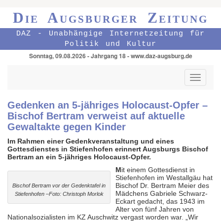
Die Augsburger Zeitung
DAZ - Unabhängige Internetzeitung für
Politik und Kultur
Sonntag, 09.08.2026 - Jahrgang 18 - www.daz-augsburg.de
Toggle
navigati
Gedenken an 5-jähriges Holocaust-Opfer –
Bischof Bertram verweist auf aktuelle
Gewaltakte gegen Kinder
Im Rahmen einer Gedenkveranstaltung und eines
Gottesdienstes in Stiefenhofen erinnert Augsburgs Bischof
Bertram an ein 5-jähriges Holocaust-Opfer.
M
it einem Gottesdienst in
Stiefenhofen im Westallgäu hat
Bischof Dr. Bertram Meier des
Bischof Bertram vor der Gedenktafel in
Mädchens Gabriele Schwarz-
Stiefenhofen –Foto: Christoph Morlok
Eckart gedacht, das 1943 im
Alter von fünf Jahren von
Nationalsozialisten im KZ Auschwitz vergast worden war. „Wir