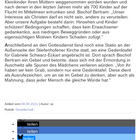
Kleinkinder ihren Müttern weggenommen worden wurden und
nach denen in den letzten Jahren mehr als 700 Kinder auf der
Flucht im Mittelmeer ertrunken sind. Bischof Bertram: „Unser
Interesse als Christen darf es nicht sein, andere zu verurteilen.
Aber unsere Aufgabe besteht darin: Hinsehen und Kinder
schützen! Bedingungen schaffen, dass kein Erwachsener
gedankenlos, aus niedrigen Beweggründen oder aus
eigensüchtigen Motiven Kindern Schaden zufügt.“
A
nschließend an den Gottesdienst fand noch eine Statio an der
Außenseite der Stiefenhofener Kirche statt, wo eine Gedenktafel
für Gabriele Schwarz-Eckart angebracht ist. Dort sprach Bischof
Bertram ein Gebet und betonte, dass sich mit der Ermordung in
Auschwitz alle Spuren des Mädchens verlieren würden: „Von ihr
haben wir kein Grab, sondern nur eine Gedenktafel. Diese dient
als Ausrufezeichen, um an sie im Gebet zu denken, aber auch als
Mahnung, dass jeder Mensch die gleiche Würde hat.“
Artikel vom
08.06.2021
| Autor: sz
Rubrik:
Gesellschaft
teilen
teilen
teilen