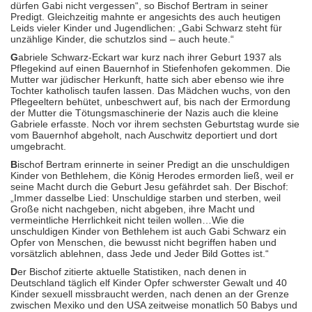
dürfen Gabi nicht vergessen“, so Bischof Bertram in seiner
Predigt. Gleichzeitig mahnte er angesichts des auch heutigen
Leids vieler Kinder und Jugendlichen: „Gabi Schwarz steht für
unzählige Kinder, die schutzlos sind – auch heute.“
G
abriele Schwarz-Eckart war kurz nach ihrer Geburt 1937 als
Pflegekind auf einen Bauernhof in Stiefenhofen gekommen. Die
Mutter war jüdischer Herkunft, hatte sich aber ebenso wie ihre
Tochter katholisch taufen lassen. Das Mädchen wuchs, von den
Pflegeeltern behütet, unbeschwert auf, bis nach der Ermordung
der Mutter die Tötungsmaschinerie der Nazis auch die kleine
Gabriele erfasste. Noch vor ihrem sechsten Geburtstag wurde sie
vom Bauernhof abgeholt, nach Auschwitz deportiert und dort
umgebracht.
B
ischof Bertram erinnerte in seiner Predigt an die unschuldigen
Kinder von Bethlehem, die König Herodes ermorden ließ, weil er
seine Macht durch die Geburt Jesu gefährdet sah. Der Bischof:
„Immer dasselbe Lied: Unschuldige starben und sterben, weil
Große nicht nachgeben, nicht abgeben, ihre Macht und
vermeintliche Herrlichkeit nicht teilen wollen…Wie die
unschuldigen Kinder von Bethlehem ist auch Gabi Schwarz ein
Opfer von Menschen, die bewusst nicht begriffen haben und
vorsätzlich ablehnen, dass Jede und Jeder Bild Gottes ist.“
D
er Bischof zitierte aktuelle Statistiken, nach denen in
Deutschland täglich elf Kinder Opfer schwerster Gewalt und 40
Kinder sexuell missbraucht werden, nach denen an der Grenze
zwischen Mexiko und den USA zeitweise monatlich 50 Babys und