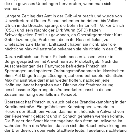
die ein gewisses Unbehagen hervorrufen, wenn man sich
erinnert.
L
ängere Zeit lag das Amt in der Gribl-Ära brach und wurde von
Umweltreferent Rainer Schaal nebenher betrieben, bis Volker
Ullrich in die Bresche sprang, die Böhm hinterließ. Volker Ullrich
(CSU) und sein Nachfolger Dirk Wurm (SPD) hatten
Schwierigkeiten Profil zu gewinnen, da Oberbürgermeister Kurt
Gribl dazu neigte, Probleme, die in ihr Ressort fielen, zur
Chefsache zu erklären. Enttäuscht haben sie nicht, aber die
nächtliche Maximilianstraße bekamen sie nie richtig in den Griff.
D
aran will sich nun Frank Pintsch messen lassen, wie er in
Bürgergesprächen mit Anwohnern zu Protokoll gab. Nach den
Ausschreitungen des Partymobs befriedete Pintsch mit
Sperrungen und späteren Ordnungsmaßnahmen im klassischen
Sinn. Auf längerfristige Lösungen, auf eine befriedete nächtliche
Maximilianstraße darf man wieder hoffen, nachdem jede
Hoffnung längst begraben war. Die von der Stadtregierung
beschlossene Sperrung des Autoverkehrs passt in diesem
Zusammenhang ebenfalls ins Konzept.
Ü
berzeugt hat Pintsch nun auch bei der Brandbekämpfung in der
Karolinenstraße. Ein gefährliches Katastrophenszenario im
Herzen der Stadt, ein Feuer, das nur mit höchstem Aufwand von
der Feuerwehr gelöscht und in Schach gehalten werden konnte.
Die Bürger der Stadt hielten tagelang den Atem an, teilweise im
wahrsten Sinn des Wortes, da sich sich die Rauchentwicklung und
der Brandgeruch über viele Stadtteile legte. Tagelang, nächtelang