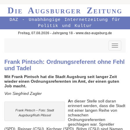
Die Augsburger Zeitung
DAZ - Unabhängige Internetzeitung für
Politik und Kultur
Freitag, 07.08.2026 - Jahrgang 18 - www.daz-augsburg.de
Toggle
navigati
Frank Pintsch: Ordnungsreferent ohne Fehl
und Tadel
Mit Frank Pintsch hat die Stadt Augsburg seit langer Zeit
wieder einen Ordnungsreferenten im Amt, der einen guten
Job macht.
Von Siegfried Zagler
A
n dieser Stelle soll daran
erinnert werden, dass die Stadt
mit einer langen Reihe von
Frank Pintsch – Foto: Stadt
schwachen
Augsburg/Ruth Plössel
Ordnungsreferenten
geschlagen war. Spreitler
(SPD), Reisser (CSU), Kirchner (SPD), Böhm (CSU) sind Namen,