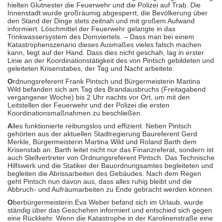
hielten Glutnester die Feuerwehr und die Polizei auf Trab. Die
Innenstadt wurde großräumig abgesperrt, die Bevölkerung über
den Stand der Dinge stets zeitnah und mit großem Aufwand
informiert. Löschmittel der Feuerwehr gelangte in das
Trinkwassersystem des Domviertels. – Dass man bei einem
Katastrophenszenario dieses Ausmaßes vieles falsch machen
kann, liegt auf der Hand. Dass dies nicht geschah, lag in erster
Linie an der Koordinationstätigkeit des von Pintsch gebildeten und
geleiteten Krisenstabes, der Tag und Nacht arbeitete.
O
rdnungsreferent Frank Pintsch und Bürgermeisterin Martina
Wild befanden sich am Tag des Brandausbruchs (Freitagabend
vergangener Woche) bis 2 Uhr nachts vor Ort, um mit den
Leitstellen der Feuerwehr und der Polizei die ersten
Koordinationsmaßnahmen zu beschließen.
A
lles funktionierte reibungslos und effizient. Neben Pintsch
gehörten aus der aktuellen Stadtregierung Baureferent Gerd
Merkle, Bürgermeisterin Martina Wild und Roland Barth dem
Krisenstab an. Barth leitet nicht nur das Finanzreferat, sondern ist
auch Stellvertreter von Ordnungsreferent Pintsch. Das Technische
Hilfswerk und die Statiker der Bauordnungsamtes begleiteten und
begleiten die Abrissarbeiten des Gebäudes. Nach dem Regen
geht Pintsch nun davon aus, dass alles ruhig bleibt und die
Abbruch- und Aufräumarbeiten zu Ende gebracht werden können.
O
berbürgermeisterin Eva Weber befand sich im Urlaub, wurde
ständig über das Geschehen informiert und entschied sich gegen
eine Rückkehr. Wenn die Katastrophe in der Karolinenstraße eine