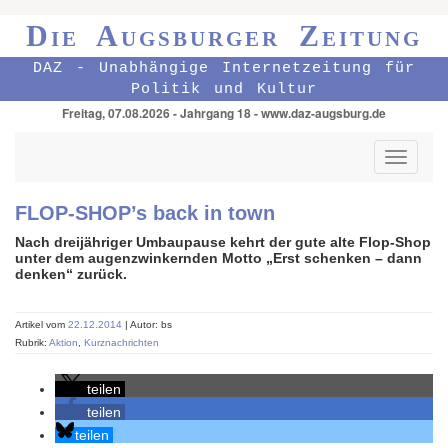
Die Augsburger Zeitung
DAZ - Unabhängige Internetzeitung für
Politik und Kultur
Freitag, 07.08.2026 - Jahrgang 18 - www.daz-augsburg.de
Toggle
navigati
FLOP-SHOP’s back in town
Nach dreijähriger Umbaupause kehrt der gute alte Flop-Shop
unter dem augen­zwinkernden Motto „Erst schenken – dann
denken“ zurück.
Artikel vom
22.12.2014
| Autor: bs
Rubrik:
Aktion
,
Kurznachrichten
teilen
teilen
teilen