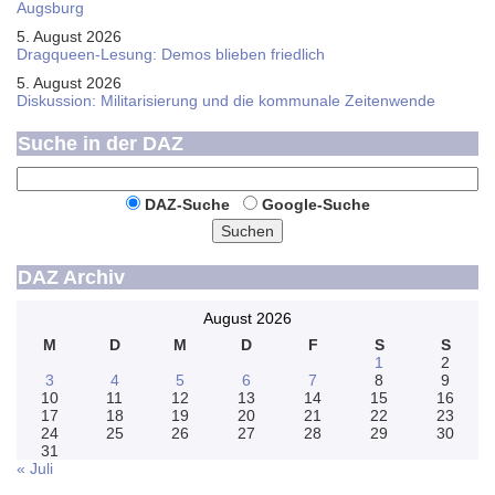
Augsburg
5. August 2026
Dragqueen-Lesung: Demos blieben friedlich
5. August 2026
Diskussion: Mi­li­ta­ri­sie­rung und die kommunale Zeitenwende
Suche in der DAZ
DAZ-Suche
Google-Suche
Suchen
DAZ Archiv
August 2026
M
D
M
D
F
S
S
1
2
3
4
5
6
7
8
9
10
11
12
13
14
15
16
17
18
19
20
21
22
23
24
25
26
27
28
29
30
31
« Juli