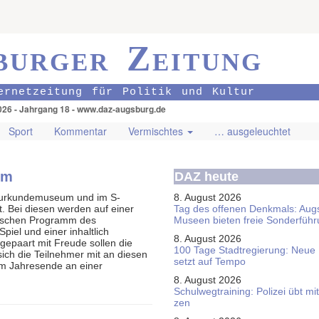
burger Zeitung
ernetzeitung für Politik und Kultur
026 - Jahrgang 18 - www.daz-augsburg.de
Sport
Kommentar
Vermischtes
… ausgeleuchtet
um
DAZ heute
turkundemuseum und im S-
8. August 2026
t. Bei diesen werden auf einer
Tag des offenen Denkmals: Aug
ischen Programm des
Museen bieten freie Sonderfüh
piel und einer inhaltlich
8. August 2026
epaart mit Freude sollen die
100 Tage Stadtregierung: Neue
ich die Teilnehmer mit an diesen
setzt auf Tempo
um Jahresende an einer
8. August 2026
Schul­weg­trai­ning: Poli­zei übt 
zen