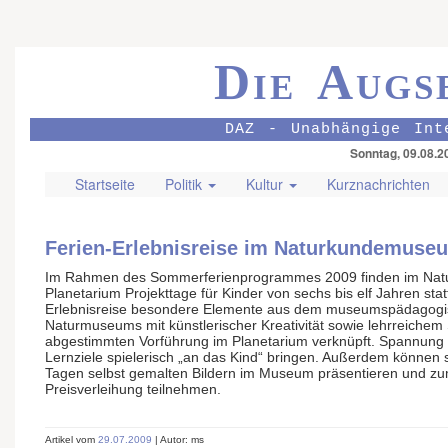
Die Augs
DAZ - Unabhängige Int
Sonntag, 09.08.2
Startseite
Politik
Kultur
Kurznachrichten
Ferien-Erlebnisreise im Naturkundemuse
Im Rahmen des Sommerferienprogrammes 2009 finden im Na
Planetarium Projekttage für Kinder von sechs bis elf Jahren stat
Erlebnisreise besondere Elemente aus dem museumspädagog
Naturmuseums mit künstlerischer Kreativität sowie lehrreichem S
abgestimmten Vorführung im Planetarium verknüpft. Spannung g
Lernziele spielerisch „an das Kind“ bringen. Außerdem können s
Tagen selbst gemalten Bildern im Museum präsentieren und z
Preisverleihung teilnehmen.
Artikel vom
29.07.2009
| Autor: ms