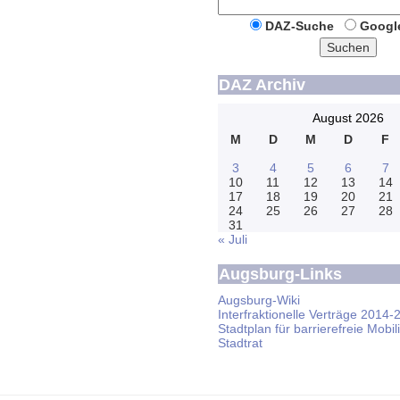
DAZ-Suche
Googl
Suchen
DAZ Archiv
August 2026
M
D
M
D
F
3
4
5
6
7
10
11
12
13
14
17
18
19
20
21
24
25
26
27
28
31
« Juli
Augsburg-Links
Augsburg-Wiki
Interfraktionelle Verträge 2014-
Stadtplan für barrierefreie Mobili
Stadtrat