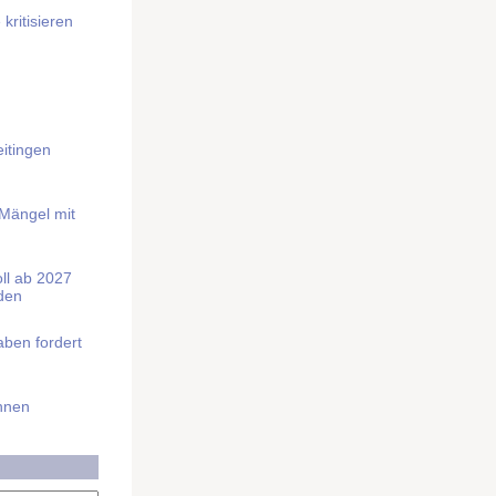
kritisieren
itingen
 Mängel mit
soll ab 2027
rden
aben fordert
Ihnen