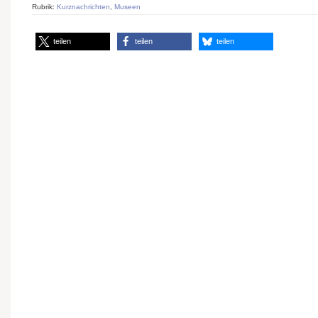
Rubrik:
Kurznachrichten
,
Museen
teilen
teilen
teilen