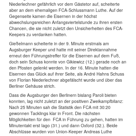
Niederlechner gefährlich vor dem Gästetor auf, scheiterte
aber an dem ehemaligen FCA-Schlussmann Luthe. Auf der
Gegenseite kamen die Eisernen in der höchst
abwechslungsreichen Anfangsviertelstunde zu ihren ersten
Chancen, die sie nicht zuletzt den Unsicherheiten des FCA-
Keepers zu verdanken hatten.
Gießelmann scheiterte in der 9. Minute erstmals am
Augsburger Keeper und hatte mit seiner Direktannahme
erneut den Führungstreffer für die Eisernen auf dem Fuß,
doch sein Schuss konnte von Gikiewicz (12.) gerade noch an
den Pfosten gelenkt werden. In der 16. Minute hatten die
Eisernen das Glück auf ihrer Seite, als André Hahns Schuss
von Florian Niederlechner abgefälscht wurde und über das
Berliner Gehäuse strich.
Dass die Augsburger den Berlinern bislang Paroli bieten
konnten, lag nicht zuletzt an der positiven Zweikampfbilanz:
Nach 25 Minuten sah die Statistik den FCA mit 30:20
gewonnen Tacklings klar in Front. Die nächsten
Möglichkeiten für den
FCA in Führung zu gehen, hatten im
Minutentakt erst Iago (31.) und dann Oxford (32.). Beide
Abschlüsse wurden von Union-Keeper Andreas Luthe