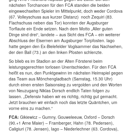
nächsten Torchancen für den FCA standen die beiden
eingewechselten Spieler im Mittelpunkt, doch weder Cordova
(67. Volleyschuss aus kurzer Distanz)
noch Zequiri (83.
Flachschuss neben das Tor) konnten der Augsburger
Torflaute ein Ende setzen. Nach dem Motto „Aller guten
Dinge sind drei“, landete – aus Sicht des FCA – ein weiterer
Abschluss der Eisernen am Augsburger Torpfosten. Iago
hatte gegen den Ex-Bielefelder Voglsammer das Nachsehen,
der den Ball (73.) an den linken Pfosten schlenzte.
So blieb es im Stadion an der Alten Försterei beim
leistungsgerechten torlosen Unentschieden. Für den FCA
heißt es nun, den Punktgewinn im nächsten Heimspiel gegen
das Team aus Mönchengladbach (Samstag, 15.30 Uhr)
durch einen ersten Saisonsieg zu vergolden und den Worten
von Neuzugang Niklas Dorsch endlich Taten folgen zu
lassen. „Defensiv haben wir es richtig, richtig gut gemacht.
Jetzt brauchen wir einfach noch das letzte Quäntchen, um
vorne eins zu machen.“
FCA:
Gikiewicz – Gumny, Gouweleeuw, Oxford – Dorsch
(90.+1 Arne Maier) – Framberger, Hahn (78. Pedersen),
Caligiuri (78. Jensen), Iago – Niederlechner (63. Cordova),