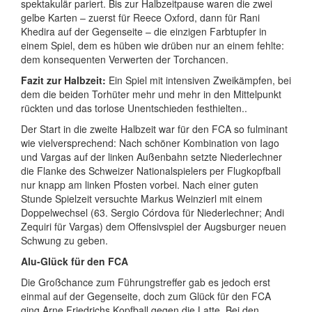
spektakulär pariert. Bis zur Halbzeitpause waren die zwei
gelbe Karten – zuerst für Reece Oxford, dann für Rani
Khedira auf der Gegenseite – die einzigen Farbtupfer in
einem Spiel, dem es hüben wie drüben nur an einem fehlte:
dem konsequenten Verwerten der Torchancen.
Fazit zur Halbzeit:
Ein Spiel mit intensiven Zweikämpfen, bei
dem die beiden Torhüter mehr und mehr in den Mittelpunkt
rückten und das torlose Unentschieden festhielten..
Der Start in die zweite Halbzeit war für den FCA so fulminant
wie vielversprechend: Nach schöner Kombination von Iago
und Vargas auf der linken Außenbahn setzte Niederlechner
die Flanke des Schweizer Nationalspielers per Flugkopfball
nur knapp am linken Pfosten vorbei. Nach einer guten
Stunde Spielzeit versuchte Markus Weinzierl mit einem
Doppelwechsel (63. Sergio Córdova für Niederlechner; Andi
Zequiri für Vargas) dem Offensivspiel der Augsburger neuen
Schwung zu geben.
Alu-Glück für den FCA
Die Großchance zum Führungstreffer gab es jedoch erst
einmal auf der Gegenseite, doch zum Glück für den FCA
ging Arne Friedrichs Kopfball gegen die Latte. Bei den