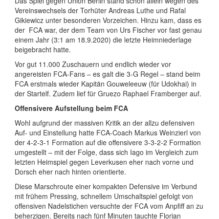
Das Spiel gegen Union Berlin stand schon allein wegen des
Vereinswechsels der Torhüter Andreas Luthe und Rafal
Gikiewicz unter besonderen Vorzeichen. Hinzu kam, dass es
der
FCA war, der dem Team von Urs Fischer vor fast genau
einem Jahr (3:1 am 18.9.2020) die letzte Heimniederlage
beigebracht hatte.
Vor gut 11.000 Zuschauern und endlich wieder vor
angereisten FCA-Fans – es galt die 3-G Regel – stand beim
FCA erstmals wieder Kapitän Gouweleeuw (für Udokhai) in
der Startelf. Zudem lief für Gruezo Raphael Framberger auf.
Offensivere Aufstellung beim FCA
Wohl aufgrund der massiven Kritik an der allzu defensiven
Auf- und Einstellung hatte FCA-Coach Markus Weinzierl von
der 4-2-3-1 Formation auf die offensivere 3-3-2-2 Formation
umgestellt – mit der Folge, dass sich Iago im Vergleich zum
letzten Heimspiel gegen Leverkusen eher nach vorne und
Dorsch eher nach hinten orientierte.
Diese Marschroute einer kompakten Defensive im Verbund
mit frühem Pressing, schnellem Umschaltspiel gefolgt von
offensiven Nadelstichen versuchte der FCA vom Anpfiff an zu
beherzigen. Bereits nach fünf Minuten tauchte Florian