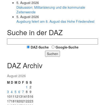
5. August 2026
Diskussion: Mi­li­ta­ri­sie­rung und die kommunale
Zeitenwende
5. August 2026
Augsburg feiert am 8. August das Hohe Friedensfest
Suche in der DAZ
DAZ-Suche
Google-Suche
Suchen
DAZ Archiv
August 2026
M
D
M
D
F
S
S
1
2
3
4
5
6
7
8
9
10
11
12
13
14
15
16
17
18
19
20
21
22
23