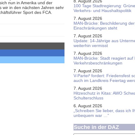
8. August 2026
sich nun in Amerika und der
100 Tage Stadtregierung: Grüne 
ss wir in den nächsten Jahren sehr
Verkehrs- und Haushaltspolitik
chäftsführer Sport des FCA.
7. August 2026
MAN-Brücke: Beschilderung der
Einschränkungen steht
7. August 2026
Update: 14-Jährige aus Unterme
weiterhin vermisst
7. August 2026
MAN-Brücke: Stadt reagiert auf
Verkehrsbeschränkungen
7. August 2026
V-Partei­³ fordert: Friedens­fest 
auch im Land­kreis Feier­tag we
7. August 2026
Hitzeschutz in Kitas: AWO Schw
Schulterschluss
6. August 2026
„Schreiben Sie lieber, dass ich 
unbequem war …“
Suche in der DAZ