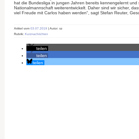
hat die Bundesliga in jungen Jahren bereits kennengelernt und 
Nationalmannschaft weiterentwickelt. Daher sind wir sicher, da
viel Freude mit Carlos haben werden“, sagt Stefan Reuter, Ges
Artikel vom
03.07.2019
| Autor: sz
Rubrik:
Kurznachrichten
teilen
teilen
teilen