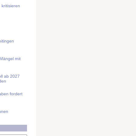
kritisieren
itingen
 Mängel mit
soll ab 2027
rden
aben fordert
Ihnen