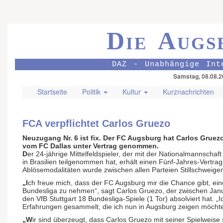
Die Augs
DAZ - Unabhängige Int
Samstag, 08.08.2
Startseite
Politik
Kultur
Kurznachrichten
FCA verpflichtet Carlos Gruezo
Neuzugang Nr. 6 ist fix. Der FC Augsburg hat Carlos Grue
vom FC Dallas unter Vertrag genommen.
D
er 24-jährige Mittelfeldspieler, der mit der Nationalmannscha
in Brasilien teilgenommen hat, erhält einen Fünf-Jahres-Vertrag
Ablösemodalitäten wurde zwischen allen Parteien Stillschweigen
„I
ch freue mich, dass der FC Augsburg mir die Chance gibt, ein
Bundesliga zu nehmen“, sagt Carlos Gruezo, der zwischen Ja
den VfB Stuttgart 18 Bundesliga-Spiele (1 Tor) absolviert hat. „I
Erfahrungen gesammelt, die ich nun in Augsburg zeigen möchte
„W
ir sind überzeugt, dass Carlos Gruezo mit seiner Spielweise 