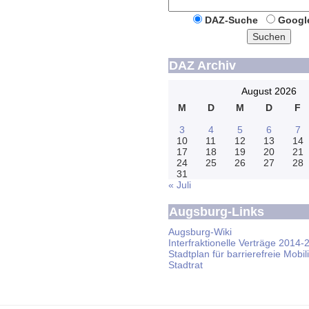
DAZ-Suche
Googl
Suchen
DAZ Archiv
August 2026
M
D
M
D
F
3
4
5
6
7
10
11
12
13
14
17
18
19
20
21
24
25
26
27
28
31
« Juli
Augsburg-Links
Augsburg-Wiki
Interfraktionelle Verträge 2014-
Stadtplan für barrierefreie Mobili
Stadtrat