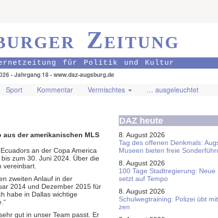
burger Zeitung
ernetzeitung für Politik und Kultur
026 - Jahrgang 18 - www.daz-augsburg.de
Sport
Kommentar
Vermischtes
… ausgeleuchtet
DAZ heute
zo aus der amerikanischen MLS
8. August 2026
Tag des offenen Denkmals: Aug
ft Ecuadors an der Copa America
Museen bieten freie Sonderfüh
 bis zum 30. Juni 2024. Über die
8. August 2026
 vereinbart.
100 Tage Stadtregierung: Neue
en zweiten Anlauf in der
setzt auf Tempo
nuar 2014 und Dezember 2015 für
8. August 2026
ch habe in Dallas wichtige
Schul­weg­trai­ning: Poli­zei übt 
.“
zen
sehr gut in unser Team passt. Er