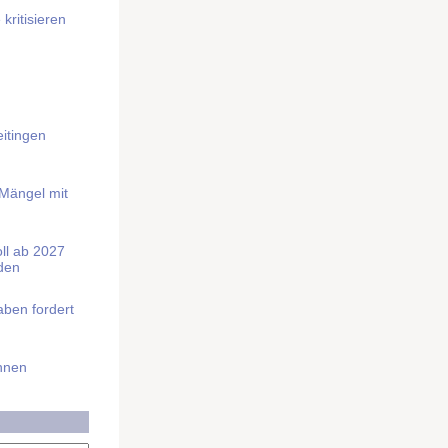
kritisieren
itingen
 Mängel mit
soll ab 2027
rden
aben fordert
Ihnen