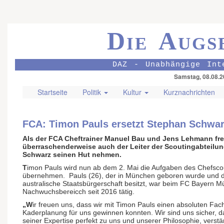
Die Augs
DAZ - Unabhängige Int
Samstag, 08.08.2
Startseite
Politik
Kultur
Kurznachrichten
FCA: Timon Pauls ersetzt Stephan Schwa
Als der FCA Cheftrainer Manuel Bau und Jens Lehmann frei
überraschenderweise auch der Leiter der Scoutingabteilu
Schwarz seinen Hut nehmen.
T
imon Pauls wird nun ab dem 2. Mai die Aufgaben des Chefsco
übernehmen. Pauls (26), der in München geboren wurde und d
australische Staatsbürgerschaft besitzt, war beim FC Bayern 
Nachwuchsbereicch seit 2016 tätig.
„W
ir freuen uns, dass wir mit Timon Pauls einen absoluten Fa
Kaderplanung für uns gewinnen konnten. Wir sind uns sicher, 
seiner Expertise perfekt zu uns und unserer Philosophie, verst