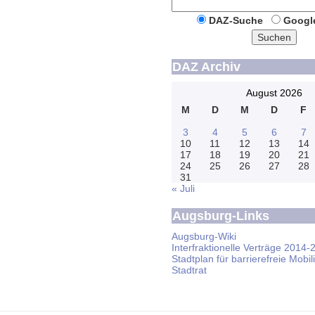
DAZ-Suche
Googl
Suchen
DAZ Archiv
August 2026
M
D
M
D
F
3
4
5
6
7
10
11
12
13
14
17
18
19
20
21
24
25
26
27
28
31
« Juli
Augsburg-Links
Augsburg-Wiki
Interfraktionelle Verträge 2014-
Stadtplan für barrierefreie Mobili
Stadtrat