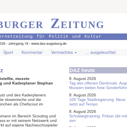
burger Zeitung
ernetzeitung für Politik und Kultur
026 - Jahrgang 18 - www.daz-augsburg.de
Sport
Kommentar
Vermischtes
… ausgeleuchtet
rz
DAZ heute
stellte, musste
8. August 2026
ng und Kaderplaner Stephan
Tag des offenen Denkmals: Aug
Museen bieten freie Sonderfüh
uts und des Kaderplaners
8. August 2026
ie slowenische und die
100 Tage Stadtregierung: Neue
München als Chefscout im
setzt auf Tempo
8. August 2026
chmann im Bereich Scouting und
Schul­weg­trai­ning: Poli­zei übt 
dass er mit seinem Netzwerk und
zen
ärkt auf eigene Nachwuchsspieler