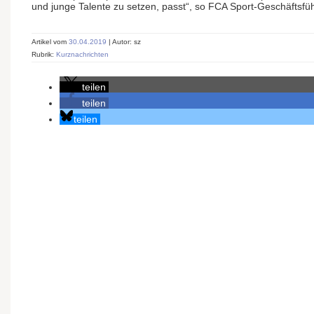
und junge Talente zu setzen, passt“, so FCA Sport-Geschäftsfüh
Artikel vom
30.04.2019
| Autor: sz
Rubrik:
Kurznachrichten
teilen
teilen
teilen